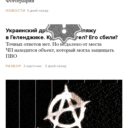
Фотографии
5 дней назад
НОВОСТИ
Украинский дрон попал по пляжу
в Геленджике. Куда он летел? Его сбили?
Точных ответов нет. Но недалеко от места
ЧП находится объект, который могла защищать
ПВО
3 карточки
5 дней назад
РАЗБОР