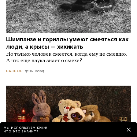
Шимпанзе и гориллы умеют смеяться как
люди, а крысы — хихикать
Но только человек смеется, когда ему не смешно.
А что еще наука знает о смехе?
день назад
РАЗБОР
МЫ ИСПОЛЬЗУЕМ КУКИ!
ЧТО ЭТО ЗНАЧИТ?