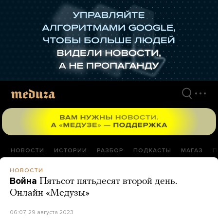
Перейти
к
материалам
НОВОСТИ
ИСТОРИИ
РАЗБОР
ПОДКАСТЫ
МАГАЗ
П
НОВОСТИ
Война
Пятьсот пятьдесят второй день.
Онлайн «Медузы»
06:07, 29 августа 2023