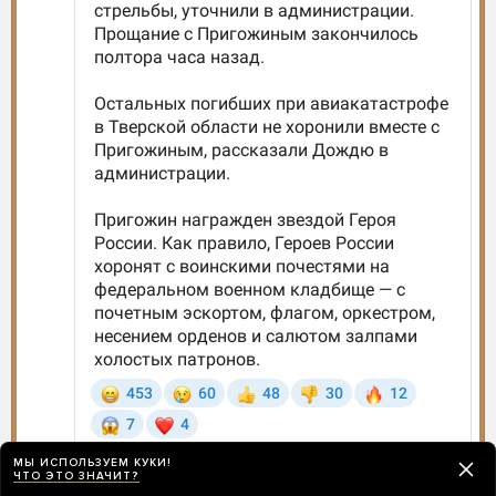
МЫ ИСПОЛЬЗУЕМ КУКИ!
ЧТО ЭТО ЗНАЧИТ?