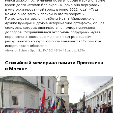
Раиса Божко, после начала боев в городе мариупольские
музеи долго «стояли без охраны» (сама она вернулась
в уже оккупированный город в июне 2022 года): «Туда
можно было зайти и спокойно что-то забрать».
По ее словам, уцелели работы Ивана Айвазовского,
Архипа Куинджи и другие исторические артефакты, общая
стоимость которых оценивается в полтора миллиона
долларов. Сохранившиеся экспонаты сотрудники музея
перенесли в новое здание, пока идет реставрация
разрушенного корпуса, которой
занимается
Российское
историческое общество
Alexandr Suhov / Sputnik / IMAGO / SNA / Scanpix / LETA
Стихийный мемориал памяти Пригожина
в Москве