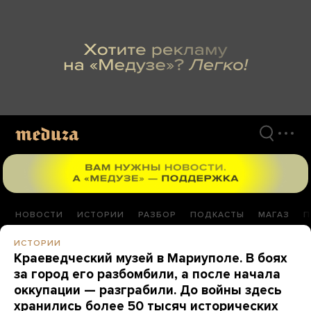
Перейти
к
материалам
НОВОСТИ
ИСТОРИИ
РАЗБОР
ПОДКАСТЫ
МАГАЗ
П
ИСТОРИИ
Краеведческий музей в Мариуполе. В боях
за город его разбомбили, а после начала
оккупации — разграбили. До войны здесь
хранились более 50 тысяч исторических