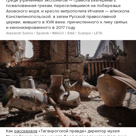
среди утраченных экспонатов — грамота Екатерины II,
пожалованная грекам, переселившимся на побережье
Азовского моря, и кресло митрополита Игнатия — епископа
Константинопольской, а затем Русской православной
церкви, жившего в XVIII веке, причисленного к лику святых
и канонизированного в 2017 году
Alexandr Suhov / Sputnik / IMAGO / SNA / Scanpix / LETA
Как
рассказала
«Таганрогской правде» директор музея