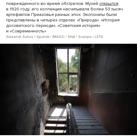
поврежденного во время обстрелов. Музей
открылся
в 1920 году, его коллекция насчитывала более 53 тысяч
артефактов Приазовья разных эпох. Экспонаты были
представлены в четырех отделах: «Природа», «История
досоветского периода», «Советская история»
и «Современность»
Alexandr Suhov / Sputnik / IMAGO / SNA / Scanpix / LETA