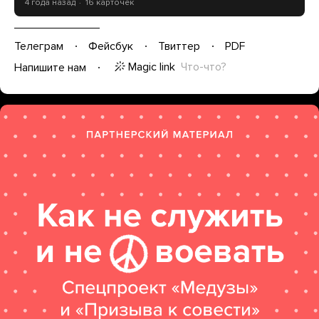
4 года назад
16 карточек
Телеграм
Фейсбук
Твиттер
PDF
Magic link
Что-что?
Напишите нам