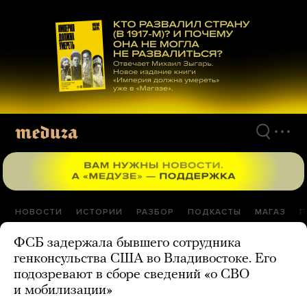
Перейти
к
материалам
НОВОСТИ
ИСТОРИИ
РАЗБОР
ПОДКАСТЫ
МАГАЗ
П
ФСБ задержала бывшего сотрудника
генконсульства США во Владивостоке. Его
подозревают в сборе сведений «о СВО
и мобилизации»