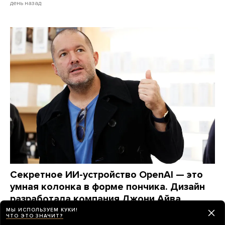
день назад
Секретное ИИ-устройство OpenAI — это
умная колонка в форме пончика. Дизайн
разработала компания Джони Айва
Вот что узнал Bloomberg об этом гаджете
МЫ ИСПОЛЬЗУЕМ КУКИ!
ЧТО ЭТО ЗНАЧИТ?