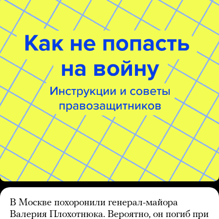
В Москве похоронили генерал-майора
Валерия Плохотнюка. Вероятно, он погиб при