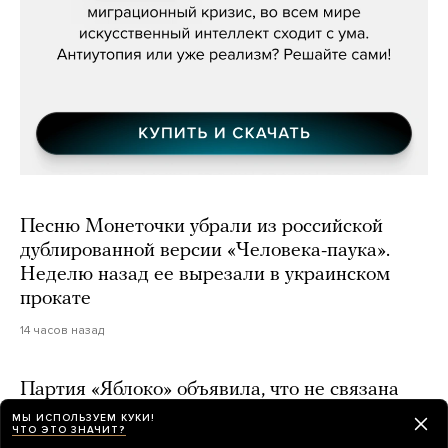
Песню Монеточки убрали из российской
дублированной версии «Человека-паука».
Неделю назад ее вырезали в украинском
прокате
14 часов назад
Партия «Яблоко» объявила, что не связана
с оппозиционерами в изгнании, которые
МЫ ИСПОЛЬЗУЕМ КУКИ!
ЧТО ЭТО ЗНАЧИТ?
решили поддержать ее на выборах в Госдуму