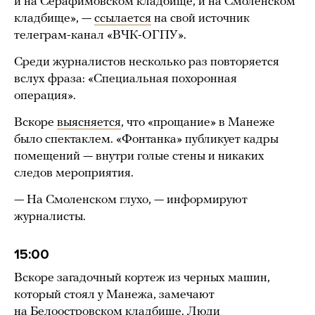
и на Серафимовском кладбище, и на Смоленском
кладбище», —
ссылается
на свой источник
телеграм-канал «ВЧК-ОГПУ».
Среди журналистов несколько раз повторяется
вслух фраза: «Специальная похоронная
операция».
Вскоре
выясняется
, что «прощание» в Манеже
было спектаклем. «Фонтанка» публикует кадры
помещений — внутри голые стены и никаких
следов мероприятия.
— На Смоленском глухо, — информируют
журналисты.
15:00
Вскоре загадочный кортеж из черных машин,
который стоял у Манежа, замечают
на Белоостровском кладбище. Люди