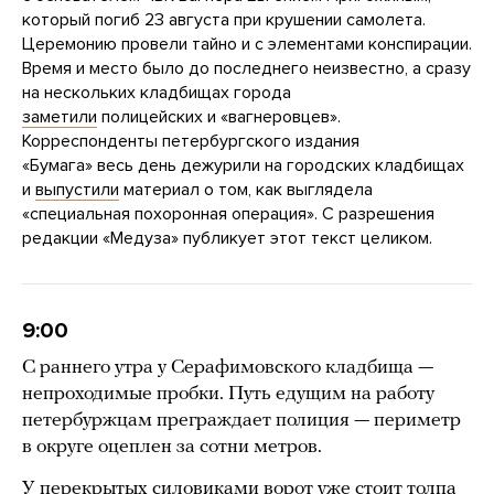
который погиб 23 августа при крушении самолета.
Церемонию провели тайно и с элементами конспирации.
Время и место было до последнего неизвестно, а сразу
на нескольких кладбищах города
заметили
полицейских и «вагнеровцев».
Корреспонденты петербургского издания
«Бумага» весь день дежурили на городских кладбищах
и
выпустили
материал о том, как выглядела
«специальная похоронная операция». С разрешения
редакции «Медуза» публикует этот текст целиком.
9:00
С раннего утра у Серафимовского кладбища —
непроходимые пробки. Путь едущим на работу
петербуржцам преграждает полиция — периметр
в округе оцеплен за сотни метров.
У перекрытых силовиками ворот уже стоит толпа