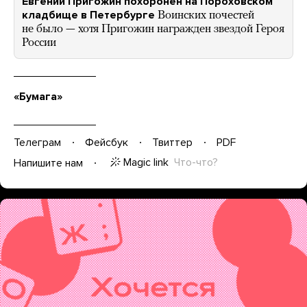
Евгений Пригожин похоронен на Пороховском
кладбище в Петербурге
Воинских почестей
не было — хотя Пригожин награжден звездой Героя
России
«Бумага»
Телеграм
Фейсбук
Твиттер
PDF
Magic link
Что-что?
Напишите нам