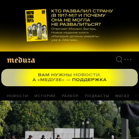
Перейти
к
материалам
НОВОСТИ
ИСТОРИИ
РАЗБОР
ПОДКАСТЫ
МАГАЗ
П