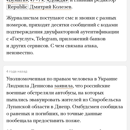
«Бумаги»
,
«7×7»
,
«Дождя»
и главный редактор
Republic
Дмитрий Колезев
.
Журналистам поступают смс и звонки с разных
номеров, приходят десятки сообщений с кодами
подтверждения двухфакторной аутентификации
с «Госуслуг», Telegram, приложений банков
и других сервисов. С чем связана атака,
неизвестно.
4 года назад
Уполномоченная по правам человека в Украине
Людмила Денисова
заявила
, что российские
военные обстреляли автобусы, на которых
пытались эвакуировать жителей из Старобельска
Луганской области в Днепр. Омбудсмен сообщила
о раненых и погибших, но точные данные
пообещала предоставить позже.