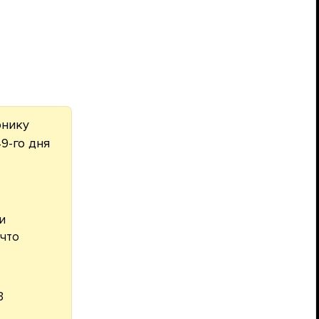
онику
9-го дня
и
 что
3