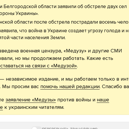
и Белгородской области заявили об обстреле двух сел
тороны Украины».
нской области после обстрела пострадали восемь чело
аявила, что война в Украине создает угрозу голода и
ятой части населения Земли.
введена военная цензура, «Медузу» и другие СМИ
вали, но мы продолжаем работать. Какие есть
ставаться на связи с «Медузой»
.
— независимое издание, и мы работаем только в ин
. Мы просим вас
помочь нашей редакции
. Спасибо ва
те
заявление «Медузы»
против войны и
наше
е
к украинским читателям.