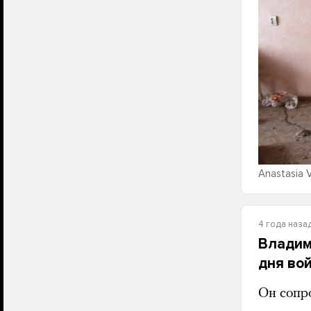
Anastasia 
4 года наза
Владим
дня во
Он сопр