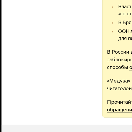
Власт
«со с
В Бря
ООН з
для п
В России 
заблокиро
способы
о
«Медуза» 
читателей
Прочитай
обращени