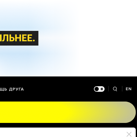
EN
ЩЬ ДРУГА