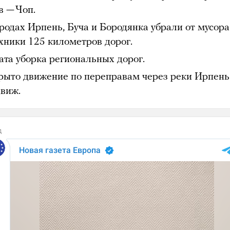
в — Чоп.
ородах Ирпень, Буча и Бородянка убрали от мусора
ехники 125 километров дорог.
ата уборка региональных дорог.
рыто движение по переправам через реки Ирпень
движ.
д