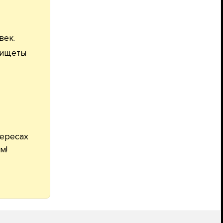
век.
 нищеты
тересах
м!