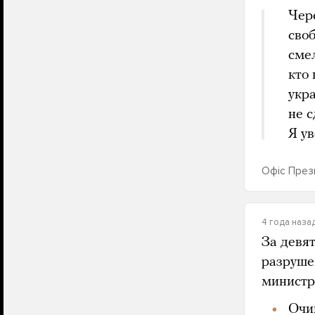
Чер
своб
сме
кто 
укр
не 
Я ув
Офіс През
4 года наза
За девя
разруше
министр
Очи