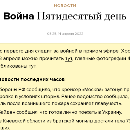
НОВОСТИ
Война
Пятидесятый день
05:25, 14 апреля 2022
с первого дня следит за войной в прямом эфире. Хр
3 апреля можно прочитать
тут
, главные фотографии 4
убликованы
тут
.
новости последних часов
:
ороны РФ сообщило, что крейсер «Москва» затонул пр
ровке в условиях шторма. Ранее ведомство сообщило,
ль после возникшего пожара сохраняет плавучесть.
айден сообщил, что готов лично поехать в Украину.
е Киевской области из братской могилы достали тела 7
ших.