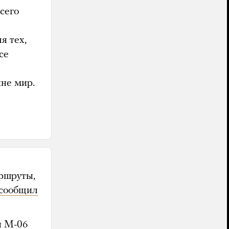
сего
я тех,
се
ине мир.
аршруты,
сообщил
ы М-06