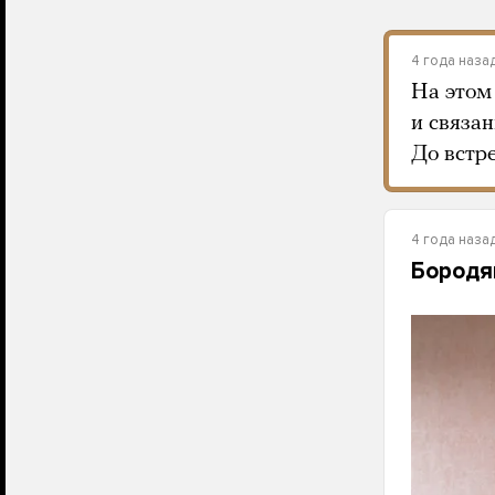
4 года наза
На этом
и связан
До встр
4 года наза
Бородя