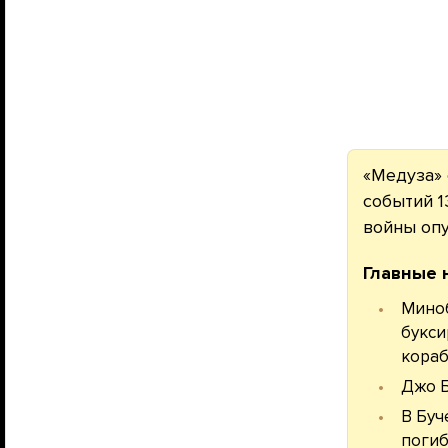
«Медуза» 
событий 1
войны оп
Главные 
Миноб
букси
кораб
Джо Б
В Буч
погиб