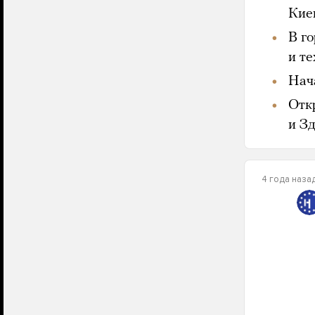
Кие
В г
и т
Нач
Отк
и З
4 года наза