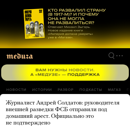
Перейти
к
материалам
НОВОСТИ
ИСТОРИИ
РАЗБОР
ПОДКАСТЫ
МАГАЗ
П
Журналист Андрей Солдатов: руководителя
внешней разведки ФСБ отправили под
домашний арест. Официально это
не подтверждено