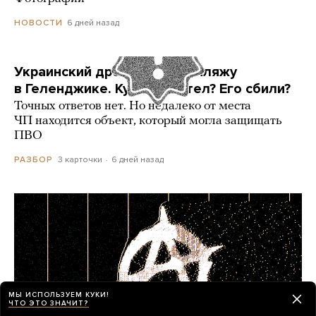
6 дней назад
НОВОСТИ
Украинский дрон попал по пляжу
в Геленджике. Куда он летел? Его сбили?
Точных ответов нет. Но недалеко от места
ЧП находится объект, который могла защищать
ПВО
3 карточки
6 дней назад
РАЗБОР
МЫ ИСПОЛЬЗУЕМ КУКИ!
ЧТО ЭТО ЗНАЧИТ?