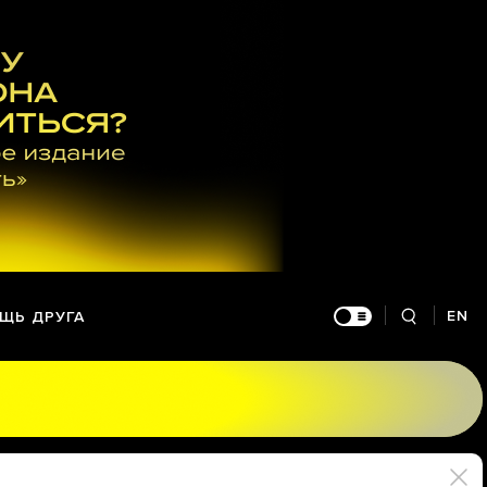
EN
ЩЬ ДРУГА