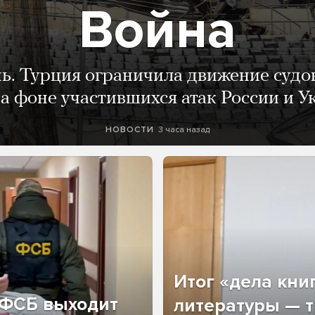
Война
нь. Турция ограничила движение судо
а фоне участившихся атак России и 
3 часа назад
НОВОСТИ
Итог «дела кни
о ФСБ выходит
литературы — т