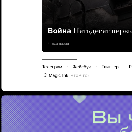
Война
Пятьдесят перв
4 года назад
Телеграм
Фейсбук
Твиттер
P
Magic link
Что-что?