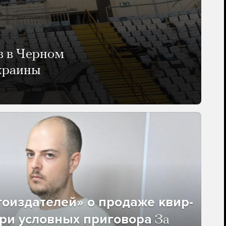
в в Черном
Украины
гоиздателей» о продаже квир-
ри условных приговора
За