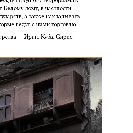
международного терроризма».
 Белому дому, в частности,
сударств, а также накладывать
торые ведут с ними торговлю.
арства — Иран, Куба, Сирия