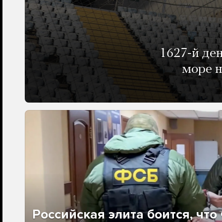
1627-й де
море н
Российская элита боится, чт