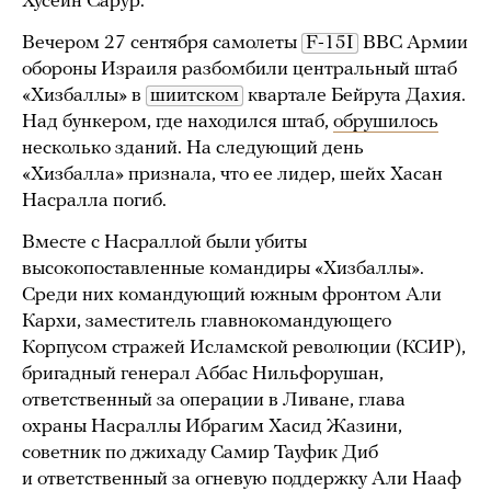
Хусейн Сарур.
Вечером 27 сентября самолеты
F-15I
ВВС Армии
обороны Израиля разбомбили центральный штаб
«Хизбаллы» в
шиитском
квартале Бейрута Дахия.
Над бункером, где находился штаб,
обрушилось
несколько зданий. На следующий день
«Хизбалла» признала, что ее лидер, шейх Хасан
Насралла погиб.
Вместе с Насраллой были убиты
высокопоставленные командиры «Хизбаллы».
Среди них командующий южным фронтом Али
Кархи, заместитель главнокомандующего
Корпусом стражей Исламской революции (КСИР),
бригадный генерал Аббас Нильфорушан,
ответственный за операции в Ливане, глава
охраны Насраллы Ибрагим Хасид Жазини,
советник по джихаду Самир Тауфик Диб
и ответственный за огневую поддержку Али Нааф