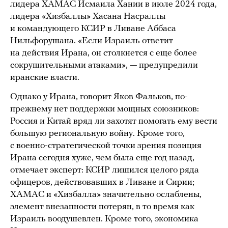
лидера ХАМАС Исмаила Хании в июле 2024 года,
лидера «Хизбаллы» Хасана Насраллы
и командующего КСИР в Ливане Аббаса
Нильфорушана. «Если Израиль ответит
на действия Ирана, он столкнется с еще более
сокрушительными атаками», — предупредили
иранские власти.
Однако у Ирана, говорит Яков Фальков, по-
прежнему нет поддержки мощных союзников:
Россия и Китай вряд ли захотят помогать ему вести
большую региональную войну. Кроме того,
с военно-стратегической точки зрения позиция
Ирана сегодня хуже, чем была еще год назад,
отмечает эксперт: КСИР лишился целого ряда
офицеров, действовавших в Ливане и Сирии;
ХАМАС и «Хизбалла» значительно ослаблены,
элемент внезапности потерян, в то время как
Израиль воодушевлен. Кроме того, экономика