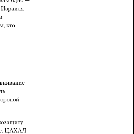
 вам одно —
р Израиля
м
м, кто
авнивание
ль
тороной
мозащиту
же. ЦАХАЛ