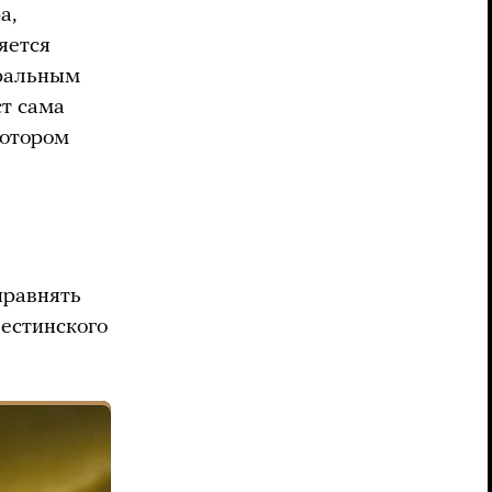
а,
яется
оральным
ст сама
котором
иравнять
лестинского