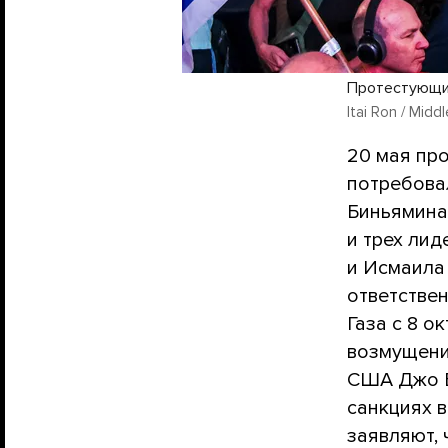
Протестующие
Itai Ron / Mid
20 мая пр
потребова
Биньямина
и трех ли
и Исмаила 
ответстве
Газа с 8 о
возмущени
США Джо Б
санкциях 
заявляют, 