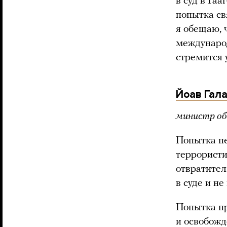
в суд в Га
попытка св
я обещаю, 
международ
стремится 
Йоав Гал
министр об
Попытка пе
террорист
отвратител
в суде и н
Попытка пр
и освобожд