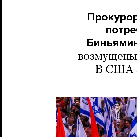
Прокурор
потре
Биньямин
возмущены 
В США з