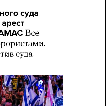
ного суда
 арест
ХАМАС
Все
ррористами.
тив суда