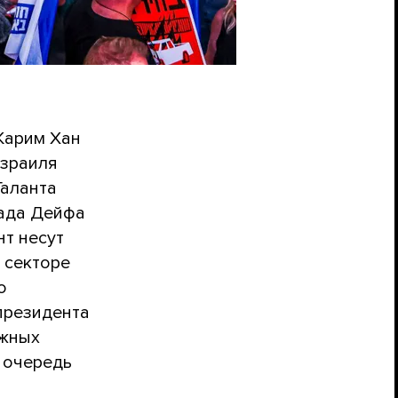
Карим Хан
Израиля
Галанта
мада Дейфа
нт несут
 секторе
о
президента
ожных
 очередь