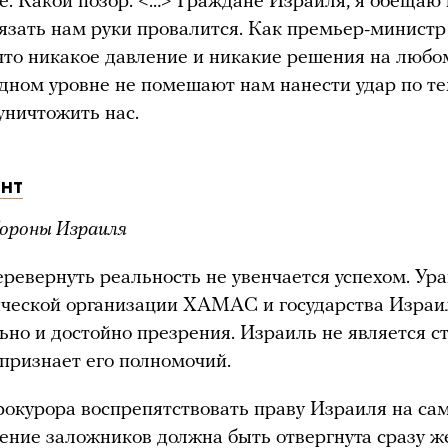
аге. Какой позор. <…> Граждане Израиля, я обещаю
язать нам руки провалится. Как премьер-минист
что никакое давление и никакие решения на любо
ном уровне не помешают нам нанести удар по те
уничтожить нас.
ант
ороны Израиля
ревернуть реальность не увенчается успехом. Ур
ической организации ХАМАС и государства Израи
ьно и достойно презрения. Израиль не является с
е признает его полномочий.
окурора воспрепятствовать праву Израиля на са
ение заложников должна быть отвергнута сразу 