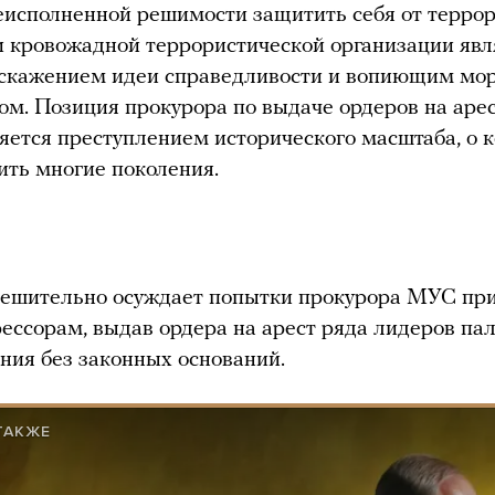
еисполненной решимости защитить себя от террор
 кровожадной террористической организации явл
искажением идеи справедливости и вопиющим м
ом. Позиция прокурора по выдаче ордеров на аре
ляется преступлением исторического масштаба, о 
ить многие поколения.
ешительно осуждает попытки прокурора МУС пр
рессорам, выдав ордера на арест ряда лидеров па
ния без законных оснований.
ТАКЖЕ