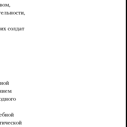
вом,
ельности,
их солдат
нной
ением
одного
ебной
тической