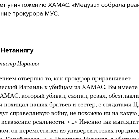
ет уничтожению ХАМАС. «Медуза» собрала реа
ание прокурора МУС.
 Нетаниягу
нистр Израиля
ением отвергаю то, как прокурор приравнивает
ческий Израиль к убийцам из ХАМАС. Вы имеете 
АМАС, который убивал, сжигал, резал, обезглавли
и похищал наших братьев и сестер, с солдатами 
дут справедливую войну, не похожую ни на какую 
 искажение реальности. <…> Именно так выгляди
зм, он переместился из университетских городко