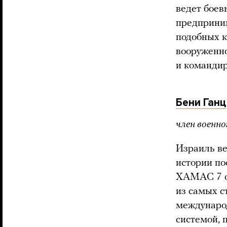
ведет боев
предприним
подобных к
вооруженно
и командир
Бени Ганц
член военно
Израиль ве
истории по
ХАМАС 7 ок
из самых с
международ
системой, 