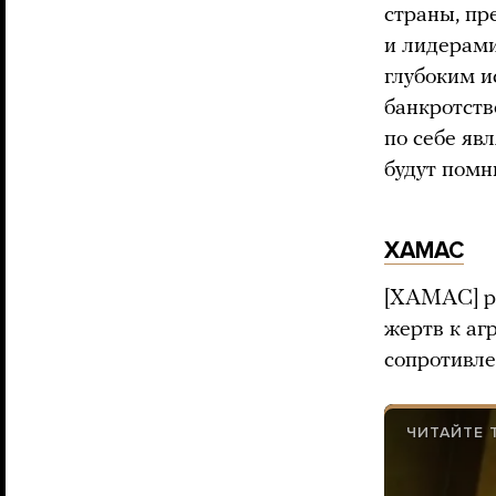
страны, пр
и лидерами
глубоким 
банкротств
по себе яв
будут помн
ХАМАС
[ХАМАС] р
жертв к аг
сопротивле
ЧИТАЙТЕ 