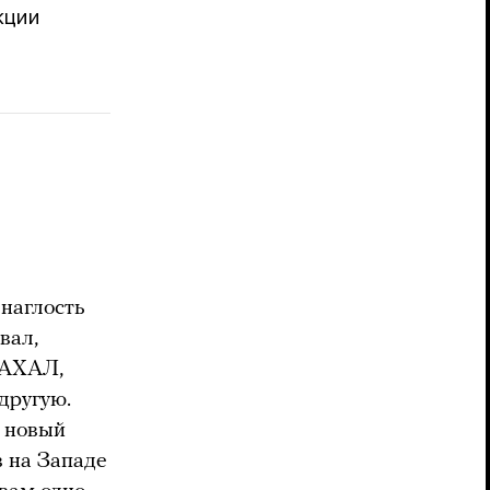
кции
наглость
вал,
ЦАХАЛ,
другую.
т новый
в на Западе