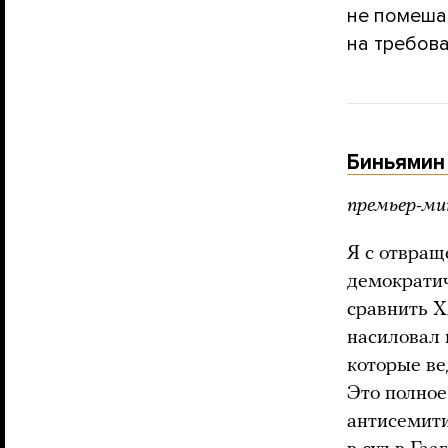
не помеша
на требов
Биньямин
премьер-ми
Я с отвращ
демократи
сравнить Х
насиловал 
которые ве
Это полное
антисемити