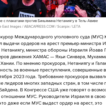
 с плакатами против Биньямина Нетаниягу в Тель-Авиве
dle East Images / ABACAPRESS.COM / Scanpix / LETA
окурор Международного уголовного суда (МУС) 
л выдачи ордеров на арест премьер-министра 
 Нетаниягу, министра обороны Израиля Йоава 
деров движения ХАМАС — Яхьи Синвара, Мухам
Хании. По мнению прокурора, Нетаниягу и Гала
нность за военные преступления, совершенные в
ктября 2023 года. Требование прокурора вызвал
е лидеров многих западных стран, в том числе 
айдена. В Конгрессе США уже говорят о возм
в отношении МУС. Руководители Израиля в свою
что даже если МУС выдаст ордер на арест, это