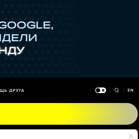
EN
ЩЬ ДРУГА