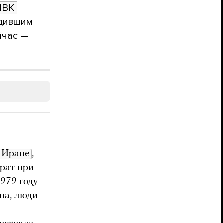
ЧВК 
одившим
йчас —
 Иране
,
рат при
1979 году
на, люди