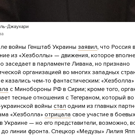
аль-Джаухари
ва
але войны Генштаб Украины
заявил
, что Россия 
ние из «Хезболлы» — движения, которое вполн
о заседает в парламенте Ливана, но признано
ической организацией во многих западных стран
не казались чем-то фантастическим: «Хезболла»
ала
с Минобороны РФ в Сирии; кроме того, орга
ает тесные отношения с Тегераном, который во
-украинской войны
стал
одним из главных парт
ама «Хезболла»
отрицала
свое участие в боевы
в Украине — но его представители, возможно, в
 до линии фронта. Спецкор «Медузы» Лилия Яп