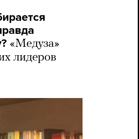
бирается
правда
у?
«Медуза»
их лидеров