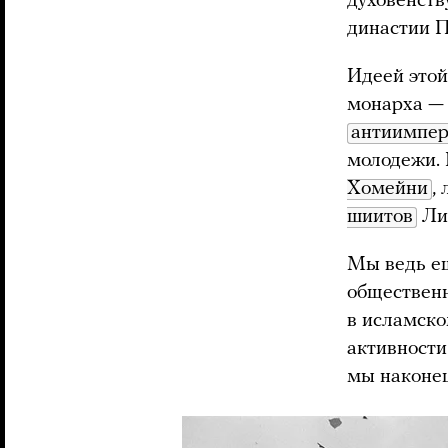
духовенств
династии П
Идеей этой
монарха — 
антиимпер
молодежи. 
Хомейни
,
шиитов
Лив
Мы ведь е
общественн
в исламско
активности
мы наконец