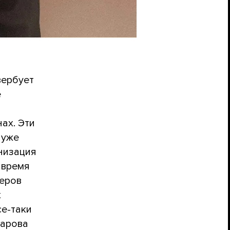
вербует
е
ах. Эти
 уже
низация
 время
неров
х
се-таки
парова