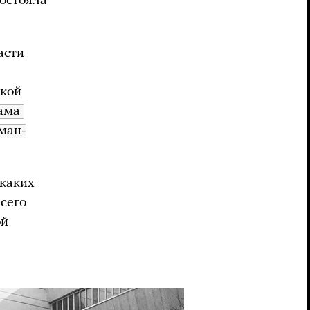
востояла
асти
ской
ма 
ман-
каких
сего
ой