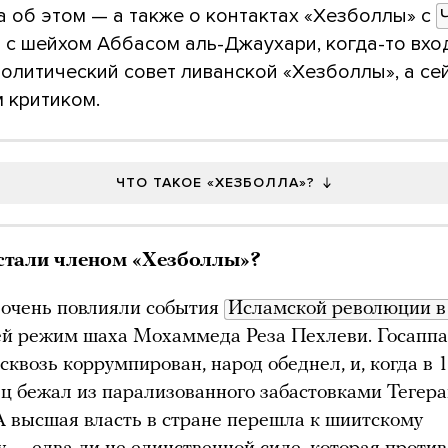
а об этом — а также о контактах «Хезболлы» с
с шейхом Аббасом аль-Джаухари, когда-то вх
политический совет ливанской «Хезболлы», а се
 критиком.
ЧТО ТАКОЕ «ХЕЗБОЛЛА»?
стали членом «
Хезболлы
»?
 очень повлияли события
Исламской революции в
ей режим шаха Мохаммеда Реза Пехлеви. Госаппа
сквозь коррумпирован, народ обеднел, и, когда в 
ц бежал из парализованного забастовками Тегера
А высшая власть в стране перешла к шиитскому