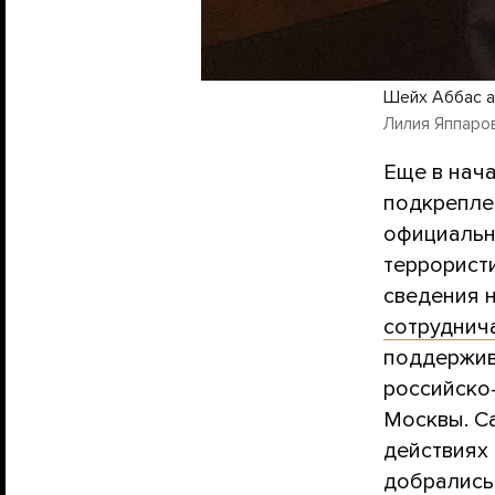
Шейх Аббас 
Лилия Яппаро
Еще в нач
подкрепле
официальн
террорист
сведения 
сотруднич
поддержив
российско
Москвы. С
действиях 
добрались