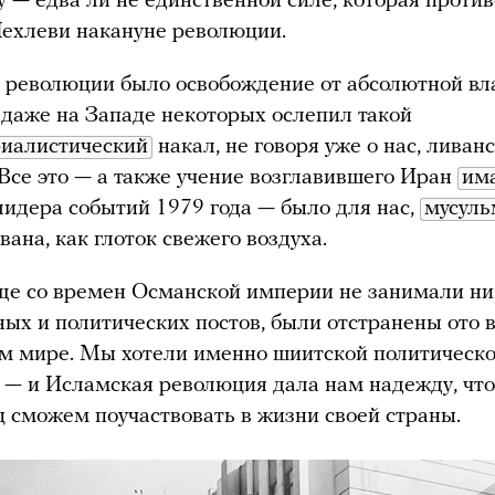
у — едва ли не единственной силе, которая проти
ехлеви накануне революции.
 революции было освобождение от абсолютной вл
даже на Западе некоторых ослепил такой
иалистический
накал, не говоря уже о нас, ливан
Все это — а также учение возглавившего Иран
има
 лидера событий 1979 года — было для нас,
мусуль
ана, как глоток свежего воздуха.
ще со времен Османской империи не занимали ни
ых и политических постов, были отстранены ото в
м мире. Мы хотели именно шиитской политическ
 — и Исламская революция дала нам надежду, что
 сможем поучаствовать в жизни своей страны.