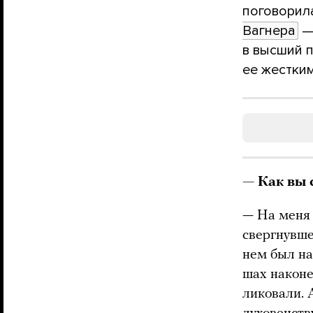
поговорил
Вагнера
— 
в высший 
ее жестким
— Как вы 
— На меня
свергнувш
нем был на
шах наконе
ликовали. 