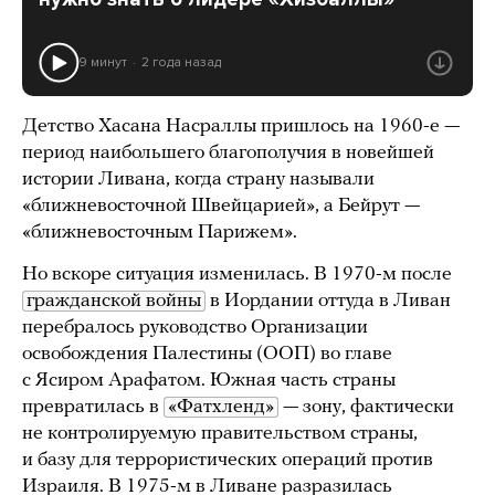
9 минут
2 года назад
Детство Хасана Насраллы пришлось на 1960-е —
период наибольшего благополучия в новейшей
истории Ливана, когда страну называли
«ближневосточной Швейцарией», а Бейрут —
«ближневосточным Парижем».
Но вскоре ситуация изменилась. В 1970-м после
гражданской войны
в Иордании оттуда в Ливан
перебралось руководство Организации
освобождения Палестины (ООП) во главе
с Ясиром Арафатом. Южная часть страны
превратилась в
«Фатхленд»
— зону, фактически
не контролируемую правительством страны,
и базу для террористических операций против
Израиля. В 1975-м в Ливане разразилась