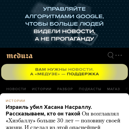
Перейти
к
материалам
НОВОСТИ
ИСТОРИИ
РАЗБОР
ПОДКАСТЫ
МАГАЗ
П
ИСТОРИИ
Израиль убил Хасана Насраллу.
Рассказываем, кто он такой
Он возглавлял
«Хизбаллу» больше 30 лет — половину своей
жизни. И сделал из этой опаснейшей