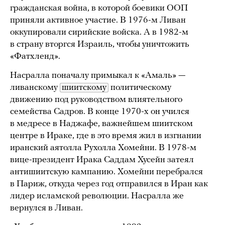
гражданская война, в которой боевики ООП
приняли активное участие. В 1976-м Ливан
оккупировали сирийские войска. А в 1982-м
в страну вторгся Израиль, чтобы уничтожить
«Фатхленд».
Насралла поначалу примыкал к «Амаль» —
ливанскому
шиитскому
политическому
движению под руководством влиятельного
семейства Садров. В конце 1970-х он учился
в медресе в Наджафе, важнейшем шиитском
центре в Ираке, где в это время жил в изгнании
иранский аятолла Рухолла Хомейни. В 1978-м
вице-президент Ирака Саддам Хусейн затеял
антишиитскую кампанию. Хомейни перебрался
в Париж, откуда через год отправился в Иран как
лидер исламской революции. Насралла же
вернулся в Ливан.