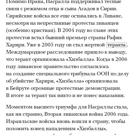
Помимо Ирана, Насралла поддерживал тесные
связи с режимом отца и сына Асадов в Сирии.
Сирийские войска все еще оставались в Ливане,
несмотря на непрестанные протесты ливанцев
(особенно христиан). В 2004 году во главе этих
протестов встал бывший премьер страны Рафик
Харири. Уже в 2005 году он стал жертвой
теракта
.
Международное расследование пришло к выводу,
что теракт организовала «Хизбалла». Когда в 2006
году ливанское правительство согласилось
на создание специального трибунала ООН по делу
об убийстве Харири, «Хизбалла» организовала
в Бейруте огромные протестные демонстрации.
В итоге за теракт так никто и не понес наказания.
Моментом высшего триумфа для Насраллы стала,
как ни странно, Вторая ливанская война 2006 года.
Израильские войска вновь вошли в страну, чтобы
положить конец нападениям «Хизбаллы»,