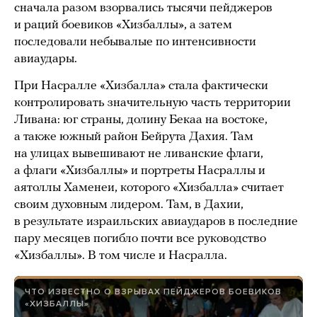
сначала разом взорвались тысячи пейджеров
и раций боевиков «Хизбаллы», а затем
последовали небывалые по интенсивности
авиаудары.
При Насралле «Хизбалла» стала фактически
контролировать значительную часть территории
Ливана: юг страны, долину Бекаа на востоке,
а также южный район Бейрута Дахия. Там
на улицах вывешивают не ливанские флаги,
а флаги «Хизбаллы» и портреты Насраллы и
аятоллы Хаменеи, которого «Хизбалла» считает
своим духовным лидером. Там, в Дахии,
в результате израильских авиаударов в последние
пару месяцев погибло почти все руководство
«Хизбаллы». В том числе и Насралла.
ЧТО ИЗВЕСТНО О ВЗРЫВАХ ПЕЙДЖЕРОВ БОЕВИКОВ
«ХИЗБАЛЛЫ»