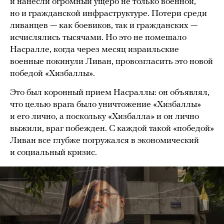
и нанесли огромный ущерб не только военной,
но и гражданской инфраструктуре. Потери среди
ливанцев — как боевиков, так и гражданских —
исчислялись тысячами. Но это не помешало
Насралле, когда через месяц израильские
военные покинули Ливан, провозгласить это новой
победой «Хизбаллы».
Это был коронный прием Насраллы: он объявлял,
что целью врага было уничтожение «Хизбаллы»
и его лично, а поскольку «Хизбалла» и он лично
выжили, враг побежден. С каждой такой «победой»
Ливан все глубже погружался в экономический
и социальный кризис.