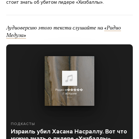
стоит знать об убитом лидере «Хизбаллы».
Аудиоверсию этого текста слушайте на
«Радио
Медуза»
ПОДКАСТЫ
Израиль убил Хасана Насраллу. Вот что
нужно знать о лидере «Хизбаллы»