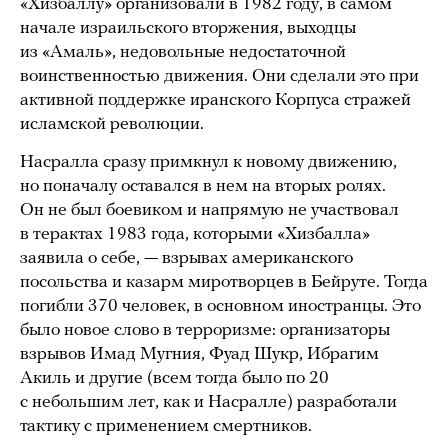
«Хизбаллу» организовали в 1982 году, в самом
начале израильского вторжения, выходцы
из «Амаль», недовольные недостаточной
воинственностью движения. Они сделали это при
активной поддержке иранского Корпуса стражей
исламской революции.
Насралла сразу примкнул к новому движению,
но поначалу оставался в нем на вторых ролях.
Он не был боевиком и напрямую не участвовал
в терактах 1983 года, которыми «Хизбалла»
заявила о себе, — взрывах американского
посольства и казарм миротворцев в Бейруте. Тогда
погибли 370 человек, в основном иностранцы. Это
было новое слово в терроризме: организаторы
взрывов Имад Мугния, Фуад Шукр, Ибрагим
Акиль и другие (всем тогда было по 20
с небольшим лет, как и Насралле) разработали
тактику с применением смертников.