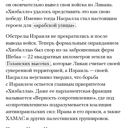
он окончательно вывел свои войска из Ливана.
«Хизбалле» удалось представить это как свою
победу. Именно тогда Насралла стал настоящим
героем для
«арабской улицы»
.
Обстрелы Израиля не прекратились и после
вывода войск. Теперь формальным оправданием
«Хизбаллы» был спор из-за заброшенных ферм
Шебаа — 22 квадратных километров земли на
Голанских высотах
, которые Ливан считает своей
суверенной территорией, а Израиль — своей.
Насралла неустанно твердил, что борьба
с Израилем остается главным приоритетом
«Хизбаллы». Даже ее парламентская фракция
называется «Верность сопротивлению», где под
«сопротивлением» подразумевается коалиция
антиизраильских сил: Ирана и его прокси, а также
ХАМАС и других палестинских группировок.