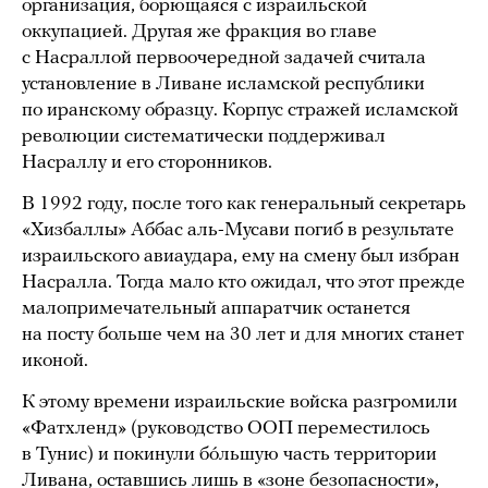
организация, борющаяся с израильской
оккупацией. Другая же фракция во главе
с Насраллой первоочередной задачей считала
установление в Ливане исламской республики
по иранскому образцу. Корпус стражей исламской
революции систематически поддерживал
Насраллу и его сторонников.
В 1992 году, после того как генеральный секретарь
«Хизбаллы» Аббас аль-Мусави погиб в результате
израильского авиаудара, ему на смену был избран
Насралла. Тогда мало кто ожидал, что этот прежде
малопримечательный аппаратчик останется
на посту больше чем на 30 лет и для многих станет
иконой.
К этому времени израильские войска разгромили
«Фатхленд» (руководство ООП переместилось
в Тунис) и покинули бóльшую часть территории
Ливана, оставшись лишь в «зоне безопасности»,