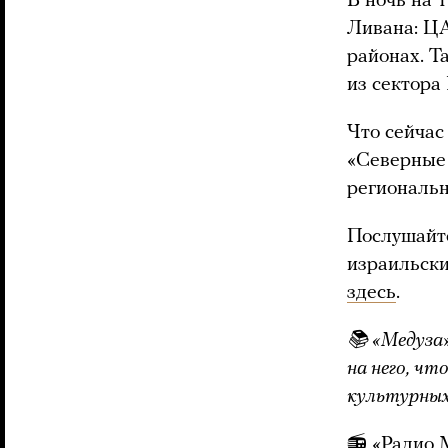
В ночь на 
Ливана: Ц
районах. Т
из сектора 
Что сейчас
«Северные 
региональн
Послушайте
израильски
здесь
.
📚 «Медуза
на него, чт
культурных
📻
«Радио 