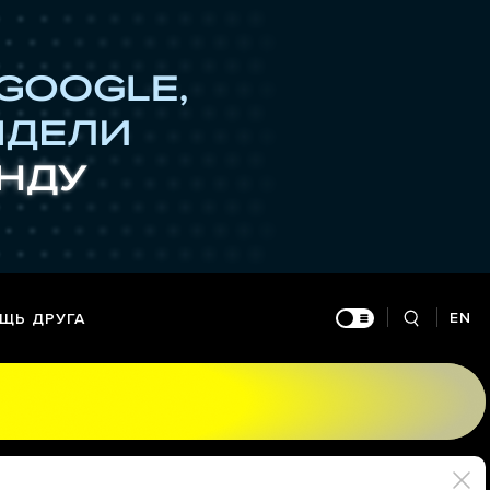
EN
ЩЬ ДРУГА