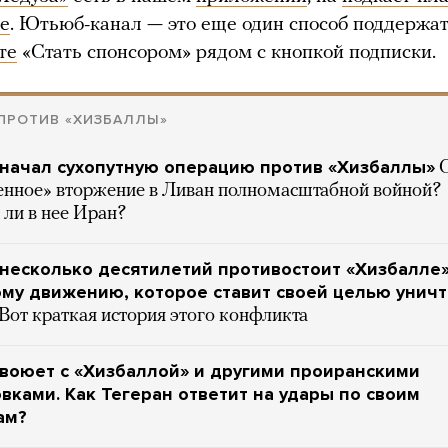
е
. Ютьюб-канал — это еще один способ поддержа
те
«Стать спонсором» рядом с кнопкой подписки.
ПРОТИВ «ХИЗБАЛЛЫ»
начал сухопутную операцию против «Хизбаллы»
С
енное» вторжение в Ливан полномасштабной войной?
 ли в нее Иран?
несколько десятилетий противостоит «Хизбалле
му движению, которое ставит своей целью унич
Вот краткая история этого конфликта
воюет с «Хизбаллой» и другими проиранскими
вками. Как Тегеран ответит на удары по своим
ам?