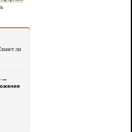
ть
танет ли
» —
тожение