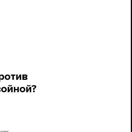
ротив
войной?