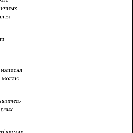
 юге
ничных
ился
ии
 написал
т можно
ишитесь
ругих
атформах