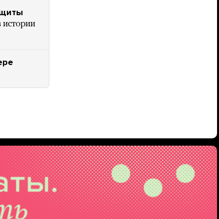
ащиты
в истории
ере