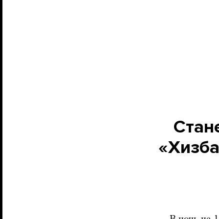
Стан
«Хизба