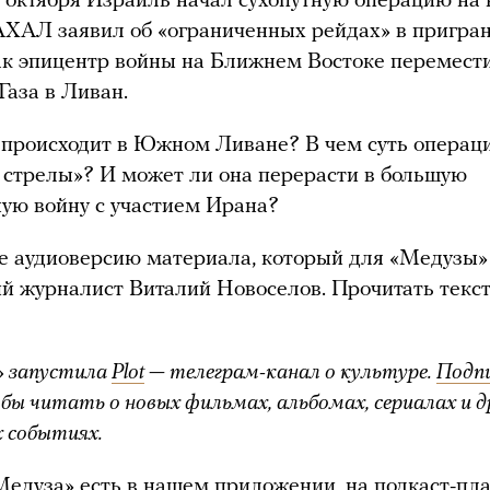
1 октября Израиль начал сухопутную операцию на
АХАЛ заявил об «ограниченных рейдах» в пригра
ак эпицентр войны на Ближнем Востоке перемест
Газа в Ливан.
 происходит в Южном Ливане? В чем суть операц
стрелы»? И может ли она перерасти в большую
ую войну с участием Ирана?
 аудиоверсию материала, который для «Медузы»
й журналист Виталий Новоселов. Прочитать текс
» запустила
Plot
— телеграм-канал о культуре.
Подп
обы читать о новых фильмах, альбомах, сериалах и д
 событиях.
Медуза»
есть в нашем
приложении
, на
подкаст-пл