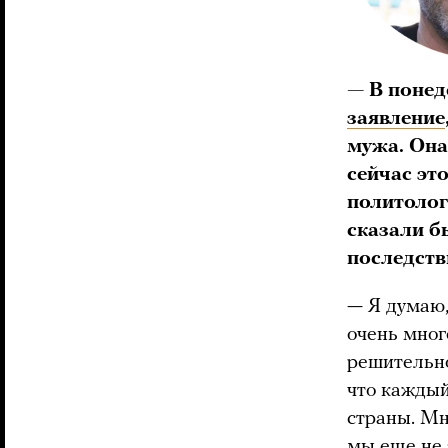
— В понед
заявление
мужа. Она
сейчас эт
политолог
сказали б
последств
— Я думаю,
очень мног
решительно
что каждый
страны. Мн
мы еще не 