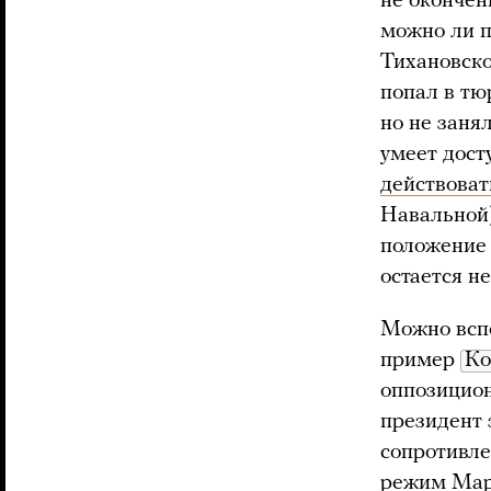
не окончен
можно ли п
Тихановско
попал в тю
но не занял
умеет дост
действоват
Навальной)
положение 
остается н
Можно вспо
пример
Ко
оппозицион
президент 
сопротивле
режим Марк