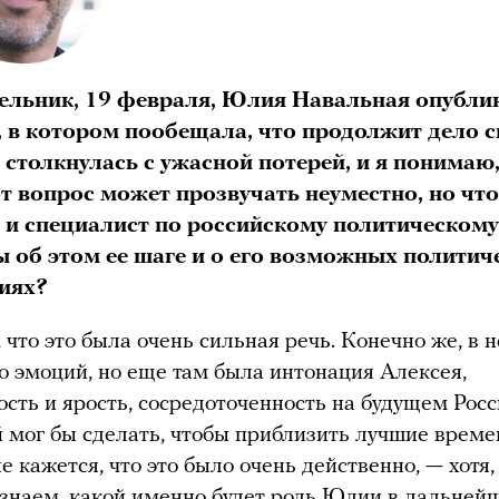
ельник, 19 февраля, Юлия Навальная опубли
, в котором пообещала, что продолжит дело с
 столкнулась с ужасной потерей, и я п
онимаю,
от вопрос может прозвучать неуместно, но что
 и специалист по российскому политическом
ы об этом ее шаге и о его возможных политич
иях?
 что это была очень сильная речь. Конечно же, в 
о эмоций, но еще там была интонация Алексея,
сть и ярость, сосредоточенность на будущем Росси
 мог бы сделать, чтобы приблизить лучшие време
е кажется, что это было очень действенно, — хотя,
знаем, какой именно будет роль Юлии в дальней