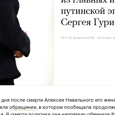
из главных 
путинской э
Сергея Гури
16:17, 20 февраля 2024
Источник:
M
s
и дня после смерти Алексея Навального его же
вала
обращение
, в котором пообещала продолж
жа. В смерти политика она напрямую обвинила 