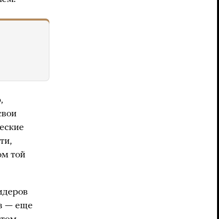
,
свои
еские
ти,
ом той
идеров
ов — еще