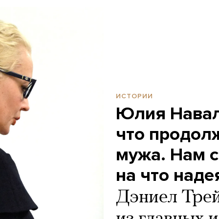
ИСТОРИИ
Юлия Навал
что продолж
мужа. Нам с
на что наде
Дэниел Тре