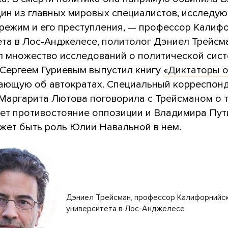
дин из главных мировых специалистов, исследу
 режим и его преступления, — профессор Калиф
ета в Лос-Анджелесе, политолог Дэниел Трейсм
л множество исследований о политической сист
 Сергеем Гуриевым выпустил книгу
«Диктаторы 
ающую об автократах. Специальный корреспон
Маргарита Лютова поговорила с Трейсманом о т
дет противостояние оппозиции и Владимира Пу
ожет быть роль Юлии Навальной в нем.
Дэниел Трейсман, профессор Калифорнийс
университета в Лос-Анджелесе