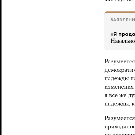
ЗАЯВЛЕН
«Я продо
Навально
Разумеется,
демократич
надежды на
изменения 
я все же д
надежды, к
Разумеется
приходилос