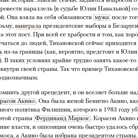
ные истории. Многие сейчас задаются вопросом о 
ровести параллель [в судьбе Юлии Навальной] со
й. Она взяла на себя обязанности
мужа
после того
рьму,
выиграла
президентские выборы в Беларуси
а этот пост. При всей ее храбрости и том, как хор
учаться до людей, Тихановской сейчас приходится
ь
из-за границы (как, вероятно, предстоит и Юлии
. В таких условиях крайне трудно занять какое-то
внутри своей страны. Так что пример Тихановско
еоднозначным.
мнить другой прецедент, и он вселяет больше на
расон Акино
. Она была женой Бенигно Акино, в
ного политика Филиппин, которого в 1983 году у
этой страны
Фердинанд Маркос
. Корасон Акино 
ние власти, и оппозиции очень быстро удалось сб
оса, а Акино была избрана президентом страны. 