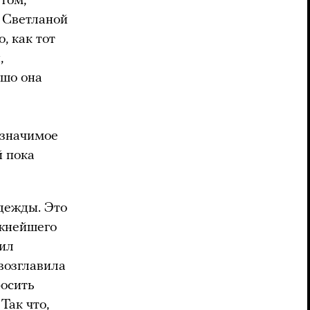
том,
 Светланой
, как тот
,
ошо она
 значимое
й пока
дежды. Это
ажнейшего
бил
возглавила
росить
Так что,