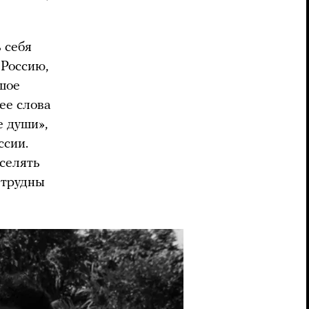
 себя
 Россию,
ьшое
ее слова
е души»,
ссии.
вселять
 трудны