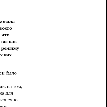
ковала
воего
 что
 вы как
у режиму
еских
ней было
и, на том,
на для
 конечно,
шем.