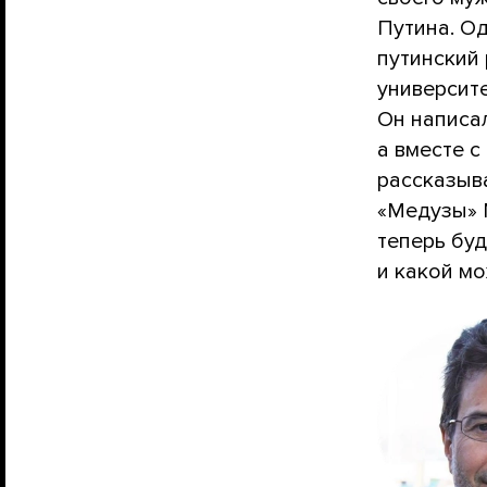
Путина. О
путинский
университ
Он написа
а вместе с
рассказыв
«Медузы» 
теперь бу
и какой м