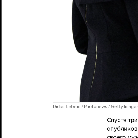
Didier Lebrun / Photonews / Getty Image
Спустя тр
опублико
своего му