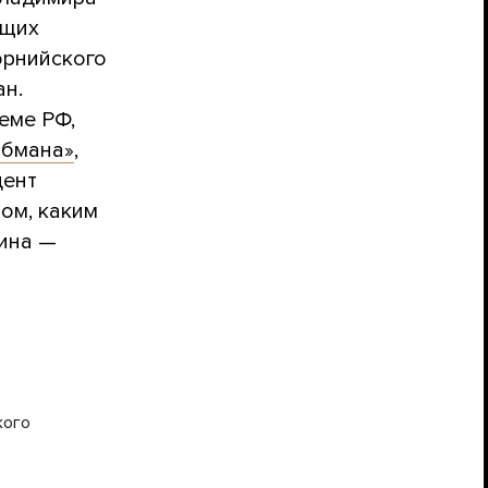
ющих
орнийского
ан.
еме РФ,
обмана»
,
дент
ом, каким
тина —
кого