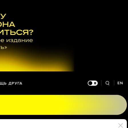
EN
ЩЬ ДРУГА