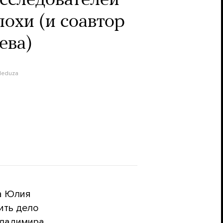
исследователей
похи (и соавтор
ева)
eduza
на Юлия
ить дело
Владимира