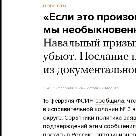
НОВОСТИ
«Если это произо
мы необыкновен
Навальный призыва
убьют. Послание 
из документальн
13:45, 16 февраля 2024
Источник:
Meduza
16 февраля ФСИН
сообщила
, ч
в исправительной колонии № 3 
округе. Соратники политика
зая
подтверждений этим сообщениям.
поехать в Россию, оппозиционер