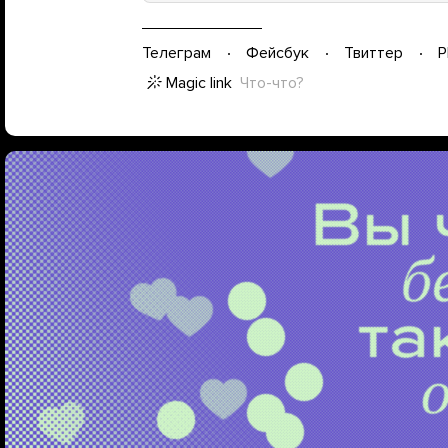
Телеграм
Фейсбук
Твиттер
P
Magic link
Что-что?