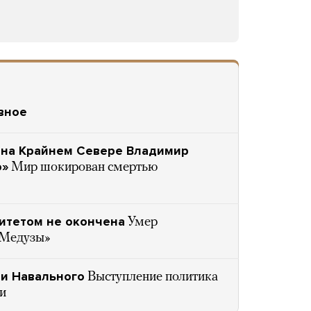
вное
 на Крайнем Севере Владимир
о»
Мир шокирован смертью
итетом не окончена
Умер
«Медузы»
ли Навального
Выступление политика
ти