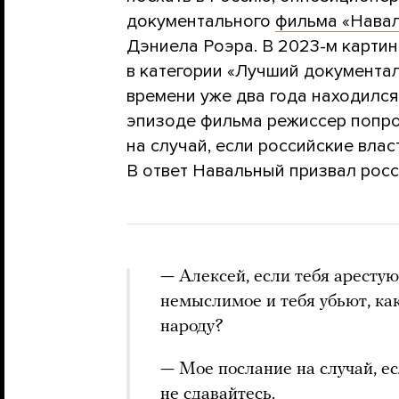
документального
фильма «Нава
Дэниела Роэра. В 2023-м карти
в категории «Лучший документа
времени уже два года находился
эпизоде фильма режиссер попро
на случай, если российские влас
В ответ Навальный призвал росси
— Алексей, если тебя арестую
немыслимое и тебя убьют, ка
народу?
— Мое послание на случай, ес
не сдавайтесь.