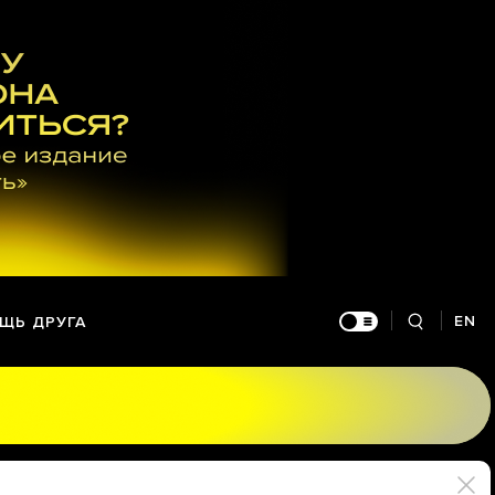
EN
ЩЬ ДРУГА