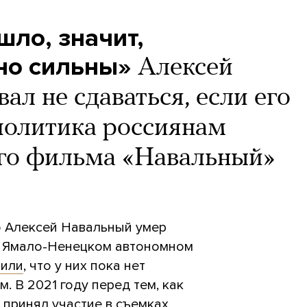
шло, значит,
но сильны»
Алексей
л не сдаваться, если его
политика россиянам
ого фильма «Навальный»
то Алексей Навальный умер
в Ямало-Ненецком автономном
вили
, что у них пока нет
 В 2021 году перед тем, как
 принял участие в съемках