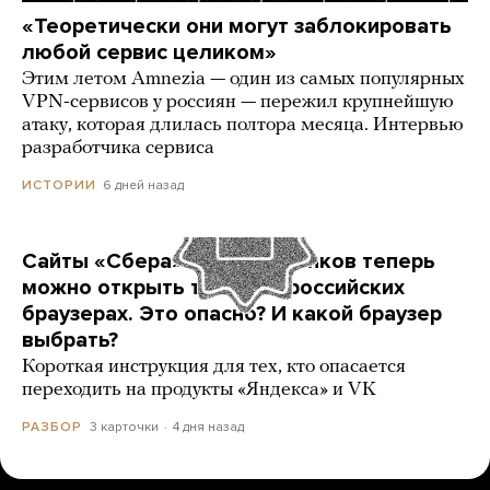
«Теоретически они могут заблокировать
любой сервис целиком»
Этим летом Amnezia — один из самых популярных
VPN-сервисов у россиян — пережил крупнейшую
атаку, которая длилась полтора месяца. Интервью
разработчика сервиса
6 дней назад
ИСТОРИИ
Сайты «Сбера» и других банков теперь
можно открыть только в российских
браузерах. Это опасно? И какой браузер
выбрать?
Короткая инструкция для тех, кто опасается
переходить на продукты «Яндекса» и VK
3 карточки
4 дня назад
РАЗБОР