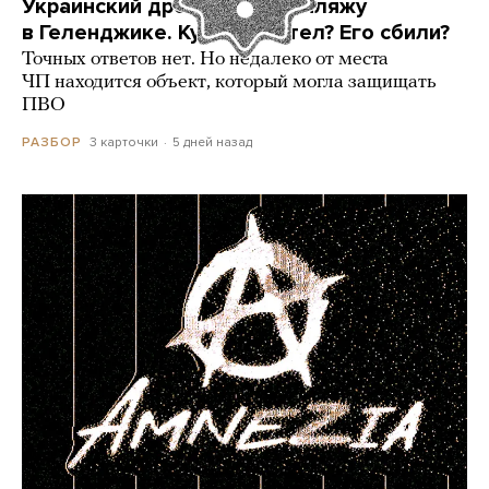
Украинский дрон попал по пляжу
в Геленджике. Куда он летел? Его сбили?
Точных ответов нет. Но недалеко от места
ЧП находится объект, который могла защищать
ПВО
3 карточки
5 дней назад
РАЗБОР