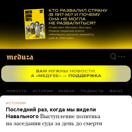
Перейти
к
материалам
НОВОСТИ
ИСТОРИИ
РАЗБОР
ПОДКАСТЫ
МАГАЗ
П
ИСТОРИИ
Последний раз, когда мы видели
Навального
Выступление политика
на заседании суда за день до смерти