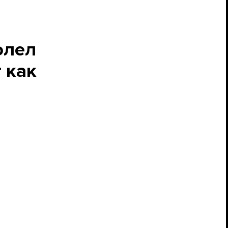
олел
 как