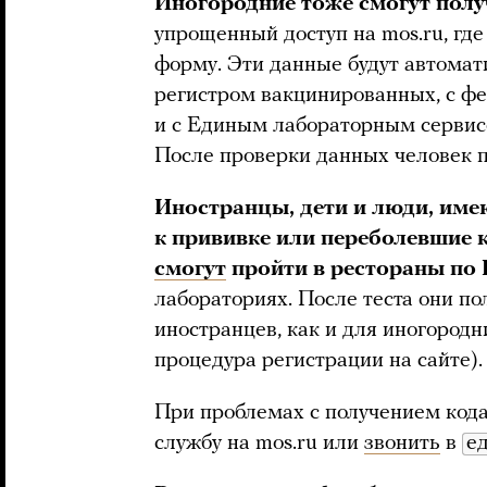
Иногородние тоже смогут полу
упрощенный доступ на mos.ru, гд
форму. Эти данные будут автома
регистром вакцинированных, с ф
и с Единым лабораторным сервис
После проверки данных человек п
Иностранцы, дети и люди, им
к прививке или переболевшие 
смогут
пройти в рестораны по 
лабораториях. После теста они по
иностранцев, как и для иногород
процедура регистрации на сайте).
При проблемах с получением код
службу на mos.ru или
звонить
в
е