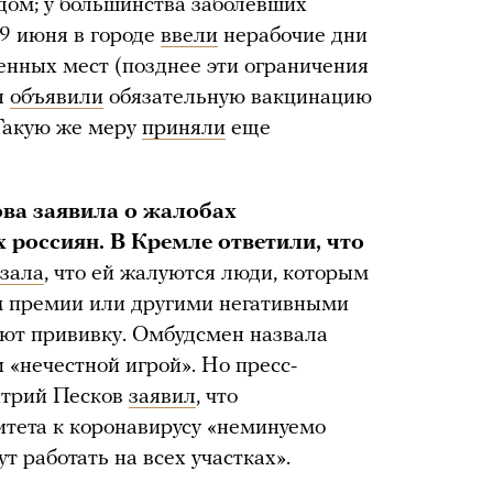
дом; у большинства заболевших
19 июня в городе
ввели
нерабочие дни
нных мест (позднее эти ограничения
я
объявили
обязательную вакцинацию
 Такую же меру
приняли
еще
ва заявила о жалобах
россиян. В Кремле ответили, что
азала
, что ей жалуются люди, которым
м премии или другими негативными
ают прививку. Омбудсмен назвала
 «нечестной игрой». Но пресс-
итрий Песков
заявил
, что
тета к коронавирусу «неминуемо
ут работать на всех участках».