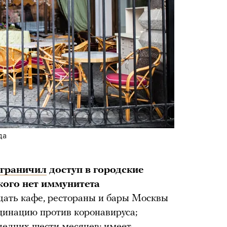
да
граничил
доступ в городские
 кого нет иммунитета
ещать кафе, рестораны и бары Москвы
кцинацию против коронавируса;
ледних шести месяцев; имеет