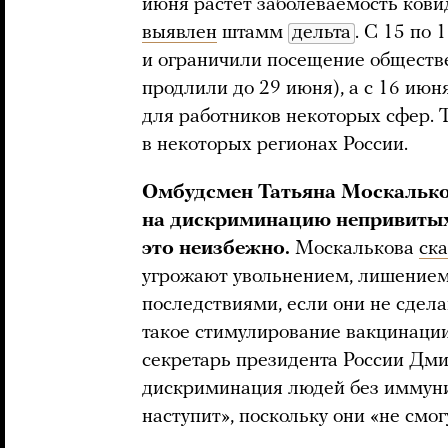
июня растет заболеваемость кови
выявлен
штамм
дельта
. С 15 по 
и ограничили посещение обществе
продлили до 29 июня), а с 16 июн
для работников некоторых сфер.
в некоторых регионах России.
Омбудсмен Татьяна Москалько
на дискриминацию непривитых 
это неизбежно.
Москалькова
ск
угрожают увольнением, лишение
последствиями, если они не сдел
такое стимулирование вакцинации
секретарь президента России Дм
дискриминация людей без иммуни
наступит», поскольку они «не смог