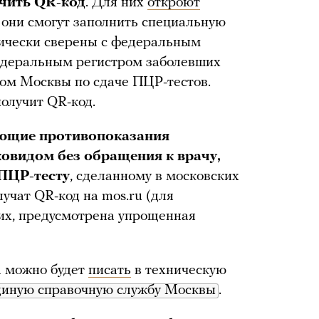
чить QR-код
. Для них
откроют
е они смогут заполнить специальную
тически сверены с федеральным
едеральным регистром заболевших
ом Москвы по сдаче ПЦР-тестов.
олучит QR-код.
еющие противопоказания
ковидом без обращения к врачу,
ПЦР-тесту
, сделанному в московских
лучат QR-код на mos.ru (для
них, предусмотрена упрощенная
а можно будет
писать
в техническую
диную справочную службу Москвы
.