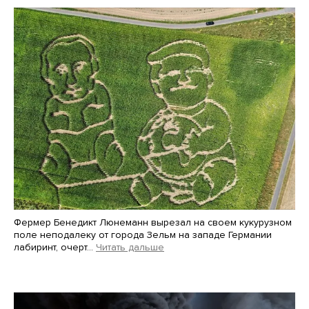
Фермер Бенедикт Люнеманн вырезал на своем кукурузном
поле неподалеку от города Зельм на западе Германии
лабиринт, очерт…
Читать дальше
Martin Meissner / AP / Scanpix / LETA