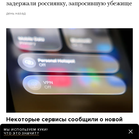
задержали россиянку, запросившую убежище
день назад
Некоторые сервисы сообщили о новой
волне блокировок VPN в России.
МЫ ИСПОЛЬЗУЕМ КУКИ!
Ее называют одной из крупнейших
ЧТО ЭТО ЗНАЧИТ?