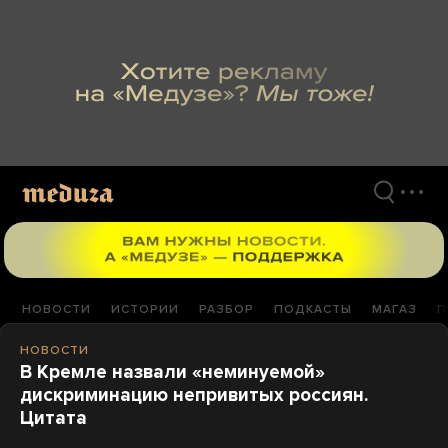
Перейти
к
материалам
НОВОСТИ
ИСТОРИИ
РАЗБОР
ПОДКАСТЫ
МАГАЗ
П
НОВОСТИ
В Кремле назвали «неминуемой»
дискриминацию непривитых россиян.
Цитата