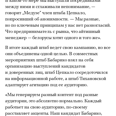
В какой-то мере мы выступали посредниками
между ними и сглаживали непонимание, —
говорит „Медузе“ член штаба Цепкало,
попросивший об анонимности.
—
Мы разные,
но по ключевым принципам у нас нет разногласий.
Что предприниматель с рынка, что айтишный
менеджер — белорусы хотят одного и того же».
В итоге каждый штаб ведет свою кампанию, но все
они объединены одной целью. В совместных
мероприятиях штаб Бабарико взял на себя
организацию выступлений кандидатов
и доверенных лиц, штаб Цепкало сосредоточился
на информационной работе, а штаб Тихановской
адаптирует агитацию под ее аудиторию.
«Мы генерируем разный контент под разные
аудитории, это абсолютно нормально. Каждый
работает на свою аудиторию, по-своему
расставляет акценты. Наш кандидат Бабарико,