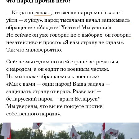
что народ против него?
— Когда он
сказал
, что «если народ мне скажет
уйти — я уйду», народ тысячами начал
записывать
обращения: «Уходите! Хватит! Мы устали!»
Но сейчас он уже говорит не о выборах, он
говорит
незатейливо и просто: «Я вам страну не отдам».
Так что маловероятно.
Сейчас мы ездим по всей стране встречаться
с народом, а он ездит по военным частям.
Но мы также обращаемся к военным:
«Мы с вами — один народ! Ваша задача —
защищать страну от врага. Разве мы —
беларусский народ — враги Беларуси?
Мы уверены, что вы не пойдете против
собственного народа».