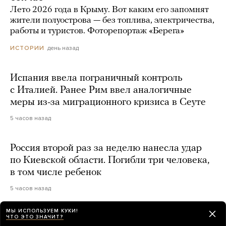
Лето 2026 года в Крыму. Вот каким его запомнят
жители полуострова — без топлива, электричества,
работы и туристов. Фоторепортаж «Берега»
день назад
ИСТОРИИ
Испания ввела пограничный контроль
с Италией. Ранее Рим ввел аналогичные
меры из-за миграционного кризиса в Сеуте
5 часов назад
Россия второй раз за неделю нанесла удар
по Киевской области. Погибли три человека,
в том числе ребенок
5 часов назад
МЫ ИСПОЛЬЗУЕМ КУКИ!
Сенат США одобрил законопроект
ЧТО ЭТО ЗНАЧИТ?