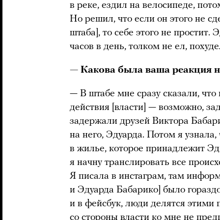
в реке, ездил на велосипеде, пото
Но решил, что если он этого не сд
штаба], то себе этого не простит.
часов в день, толком не ел, похуд
— Какова была ваша реакция 
— В штабе мне сразу сказали, что
действия [власти] — возможно, за
задержали друзей Виктора Бабари
на него, Эдуарда. Потом я узнала
в жилье, которое принадлежит Эд
я начну транслировать все происх
Я писала в инстаграм, там инфор
и Эдуарда Бабарико] было горазд
и в фейсбук, люди делятся этими 
со стороны власти ко мне не пред