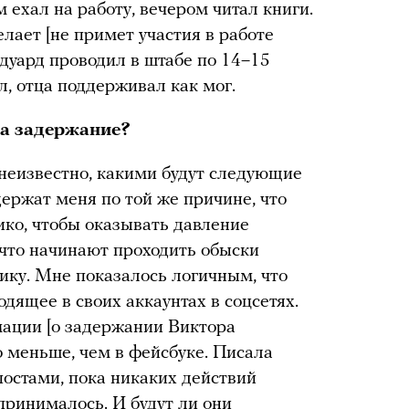
м ехал на работу, вечером читал книги.
елает [не примет участия в работе
 Эдуард проводил в штабе по 14–15
ел, отца поддерживал как мог.
на задержание?
 неизвестно, какими будут следующие
держат меня по той же причине, что
ко, чтобы оказывать давление
, что начинают проходить обыски
ику. Мне показалось логичным, что
одящее в своих аккаунтах в соцсетях.
мации [о задержании Виктора
о меньше, чем в фейсбуке. Писала
постами, пока никаких действий
принималось. И будут ли они