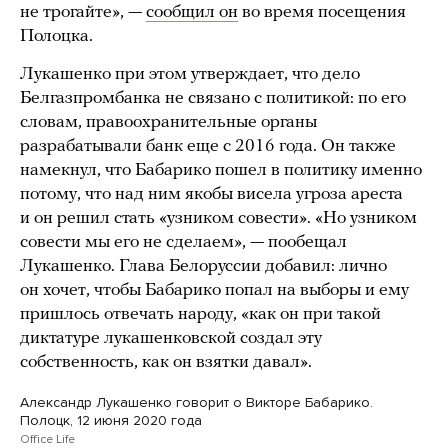
не трогайте», —
сообщил он
во время посещения
Полоцка.
Лукашенко при этом утверждает, что дело
Белгазпромбанка не связано с политикой: по его
словам, правоохранительные органы
разрабатывали банк еще с 2016 года. Он также
намекнул, что Бабарико пошел в политику именно
потому, что над ним якобы висела угроза ареста
и он решил стать «узником совести». «Но узником
совести мы его не сделаем», — пообещал
Лукашенко. Глава Белоруссии добавил: лично
он хочет, чтобы Бабарико попал на выборы и ему
пришлось отвечать народу, «как он при такой
диктатуре лукашенковской создал эту
собственность, как он взятки давал».
Александр Лукашенко говорит о Викторе Бабарико.
Полоцк, 12 июня 2020 года
Office Life