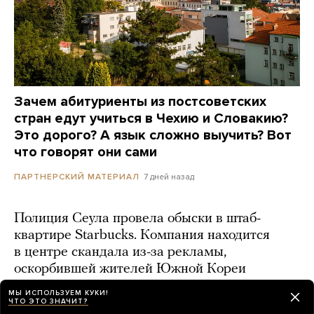
Зачем абитуриенты из постсоветских
стран едут учиться в Чехию и Словакию?
Это дорого? А язык сложно выучить? Вот
что говорят они сами
7 дней назад
ПАРТНЕРСКИЙ МАТЕРИАЛ
Полиция Сеула провела обыски в штаб-
квартире Starbucks. Компания находится
в центре скандала из-за рекламы,
оскорбившей жителей Южной Кореи
16 часов назад
МЫ ИСПОЛЬЗУЕМ КУКИ!
ЧТО ЭТО ЗНАЧИТ?