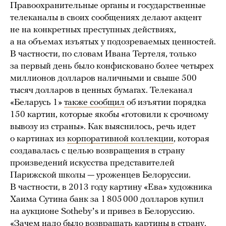
Правоохранительные органы и государственные
телеканалы в своих сообщениях делают акцент
не на конкретных преступных действиях,
а на объемах изъятых у подозреваемых ценностей.
В частности, по словам Ивана Тертеля, только
за первый день было конфисковано более четырех
миллионов долларов наличными и свыше 500
тысяч долларов в ценных бумагах. Телеканал
«Беларусь 1»
также сообщил
об изъятии порядка
150 картин, которые якобы «готовили к срочному
вывозу из страны». Как выяснилось, речь идет
о картинах из
корпоративной коллекции
, которая
создавалась с целью возвращения в страну
произведений искусства представителей
Парижской школы — уроженцев Белоруссии.
В частности, в 2013 году картину «Ева» художника
Хаима Сутина банк за 1 805 000 долларов купил
на аукционе Sothebyʼs и привез в Белоруссию.
«Зачем надо было возвращать картины в страну,