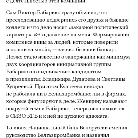
с деятельностью этой компании.
Сам Виктор Бабарико сразу объявил, что
преследованию подверглись его друзья и бывшие
коллеги и что дело носит «заказной политический
характер». «Это давление на меня. Формирование
комплекса вины за людей, которые поверили
и пошли за мной», — заявил бывший банкир.
Позже стало известно о
задержании
как минимум
двух координаторов инициативной группы
Бабарико по выдвижению кандидатом
в президенты: Владимира Дударева и Светланы
Купреевой. При этом Купреева никогда
не работала ни в Белгазпромбанке, ни в фирмах,
которые фигурируют в деле. Женщину называют
подругой семьи Бабарико, теперь она находится
в СИЗО КГБ и к ней
не пускают
адвоката.
15 июня Национальный банк Белоруссии сменил
руководство Белгазпромбанка и
назначил