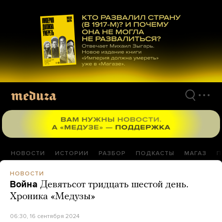
Перейти
к
материалам
НОВОСТИ
ИСТОРИИ
РАЗБОР
ПОДКАСТЫ
МАГАЗ
П
НОВОСТИ
Война
Девятьсот тридцать шестой день.
Хроника «Медузы»
06:30, 16 сентября 2024