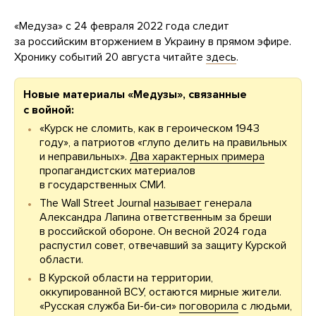
«Медуза» с 24 февраля 2022 года следит
за российским вторжением в Украину в прямом эфире.
Хронику событий 20 августа читайте
здесь
.
Новые материалы «Медузы», связанные
с войной:
«Курск не сломить, как в героическом 1943
году», а патриотов «глупо делить на правильных
и неправильных».
Два характерных примера
пропагандистских материалов
в государственных СМИ.
The Wall Street Journal
называет
генерала
Александра Лапина ответственным за бреши
в российской обороне. Он весной 2024 года
распустил совет, отвечавший за защиту Курской
области.
В Курской области на территории,
оккупированной ВСУ, остаются мирные жители.
«Русская служба Би-би-си»
поговорила
с людьми,