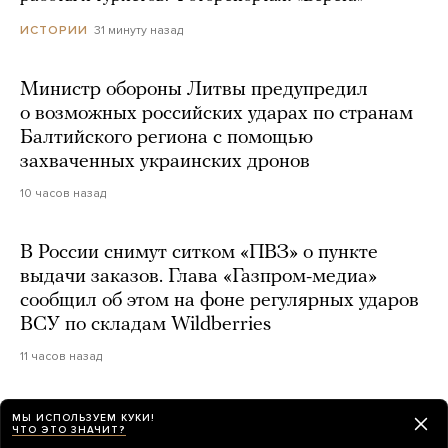
31 минуту назад
ИСТОРИИ
Министр обороны Литвы предупредил
о возможных российских ударах по странам
Балтийского региона с помощью
захваченных украинских дронов
10 часов назад
В России снимут ситком «ПВЗ» о пункте
выдачи заказов. Глава «Газпром-медиа»
сообщил об этом на фоне регулярных ударов
ВСУ по складам Wildberries
11 часов назад
В главном районе ночной жизни Лондона
МЫ ИСПОЛЬЗУЕМ КУКИ!
ЧТО ЭТО ЗНАЧИТ?
хотят запретить пить в пабах стоя. Идею уже