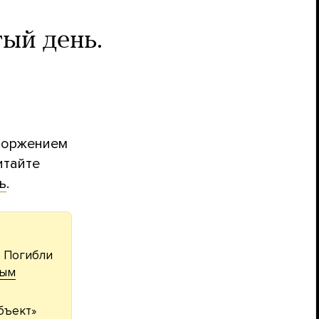
ый день.
вторжением
итайте
ь
.
. Погибли
ным
бъект»