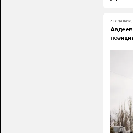
3 года наза
Авдеев
позици