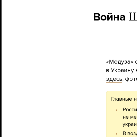
Война
Ш
«Медуза» 
в Украину 
здесь
, фо
Главные н
Росси
не ме
украи
В во