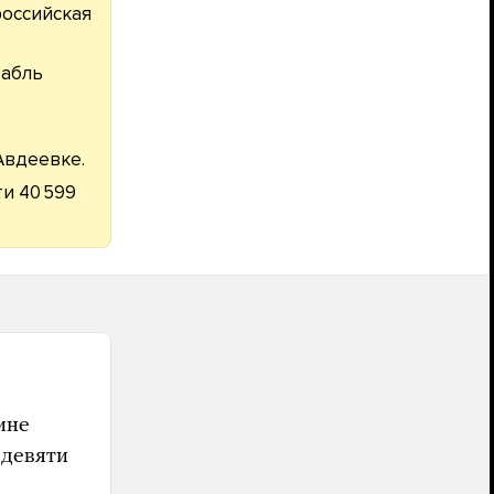
российская
рабль
Авдеевке.
и 40 599
ине
 девяти