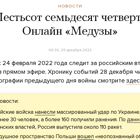
НОВОСТИ
естьсот семьдесят четверт
Онлайн «Медузы»
06:30, 29 декабря 2023
с 24 февраля 2022 года следит за российским 
в прямом эфире. Хронику событий 28 декабря ч
тографии предыдущего дня войны смотрите
здес
овости:
йские войска
нанесли
массированный удар по Украине
нее 30 человек, а более 160 получили ранения. По
дан
нских властей, Россия выпустила около 110 ракет.
здушное пространство Польши
вошел
«неопознанный о