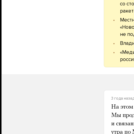
со ст
ракет
Местн
«Ново
не по
Влад
«Меди
росси
3 года наза
На этом
Мы прод
и связан
утра по 