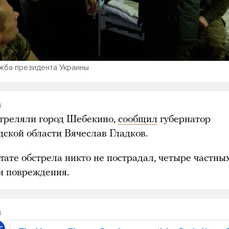
жба президента Украины
д
треляли город Шебекино,
сообщил
губернатор
дской области Вячеслав Гладков.
тате обстрела никто не пострадал, четыре частны
и повреждения.
д