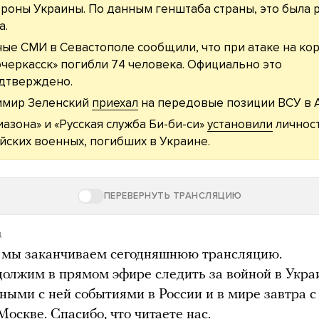
ороны Украины. По данным генштаба страны, это была 
а.
ые СМИ в Севастополе сообщили, что при атаке на ко
черкасск» погибли 74 человека. Официально это
дтверждено.
имир Зеленский
приехал
на передовые позиции ВСУ в 
азона» и «Русская служба Би-би-си»
установили
личност
йских военных, погибших в Украине.
ПЕРЕВЕРНУТЬ ТРАНСЛЯЦИЮ
д
 мы заканчиваем сегодняшнюю трансляцию.
олжим в прямом эфире следить за войной в Укра
ными с ней событиями в России и в мире завтра с
Москве. Спасибо, что читаете нас.