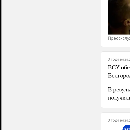
Пресс-слу
3 года наза
ВСУ обс
Белгоро
В резуль
получил
3 года наза