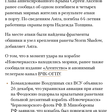
Глава аннексированного Крыма Сергей Аксенов
ранее сообщал об одном погибшем и четырех
раненых мирных жителях в результате атаки
в порту. По сведениям Astra, погибла 64-летняя
работница охраны порта Надежда Толщина.
На месте атаки были найдены фрагменты
обшивки и узел крепления ракеты Storm Shadow,
добавляет Astra.
О том, что в момент удара на корабле
«Новочеркасск» находились моряки, ранее также
сообщали издание
«Агентство»
и анонимный
телеграм-канал
ВЧК-ОГПУ
.
Командование Воздушных сил ВСУ объявило
26 декабря, что украинская авиация при атаке
на Феодосию подорвала крылатыми ракетами
большой десантный корабль «Новочеркасск»
Черноморского флота РФ. В Минобороны
РФ заявили, что корабль был поврежден «в ходе