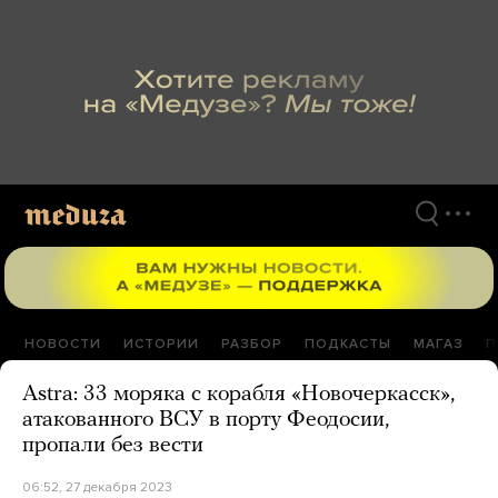
Перейти
к
материалам
НОВОСТИ
ИСТОРИИ
РАЗБОР
ПОДКАСТЫ
МАГАЗ
П
Astra: 33 моряка с корабля «Новочеркасск»,
атакованного ВСУ в порту Феодосии,
пропали без вести
06:52, 27 декабря 2023