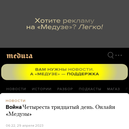
Перейти
к
материалам
НОВОСТИ
ИСТОРИИ
РАЗБОР
ПОДКАСТЫ
МАГАЗ
П
НОВОСТИ
Война
Четыреста тридцатый день. Онлайн
«Медузы»
06:22, 29 апреля 2023