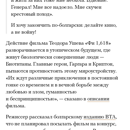
и жить за них тоже мне неохота. Вдвойне.
Генерал! Мне все надоело. Мне скучен
крестовый поход».
И хочу закончить по-болгарски: делайте кино,
а не войну!
Действие фильма Теодора Ушева «Фи 1,618»
разворачивается в утопическом будущем, где
живут биологически совершенные люди —
Биотитаны. Главные герои, Гаргара и Криптон,
пытаются противостоять этому мироустройству.
«Их ждут различные приключения в постоянной
гонке со временем и в вечной борьбе между
любовью и злом, гуманностью
и беспринципностью», — сказано в
описании
фильма.
Режиссер рассказал болгарскому
изданию BTA
,
что не планировал посылать фильм на конкурс,