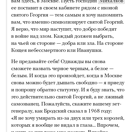
вам здесь, в Москве. Пусть господин
Михалков
ее поставит в своем кабинете рядом с иконой
святого Георгия — тем самым я хочу напомнить
вам, что именно символизирует святой Георгий.
Я верю, что мир наступит, что добро победит
в войне над злом. Каждый должен выбрать,
на чьей он стороне — добра или зла. На стороне
Кощея небессмертного или Иванушки.
Не предавайте себя! Однажды вы снова
сможете назвать черное черным, а белое —
белым. И когда это произойдет, когда в Москве
снова можно будет дышать свободно — я приеду
и попрошу обратно статуэтку. И я буду знать, что
это действительно святой Георгий, а не лживый
самозванец. Пожалуйста, скажите вашему зет-
генералу, как Бродский сказал в 1968 году:
«Я не хочу умирать из-за двух или трех королей,
которых я вообще не видал в глаза… Впрочем,