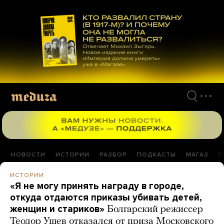
Перейти
к
материалам
НОВОСТИ
ИСТОРИИ
РАЗБОР
ПОДКАСТЫ
МАГАЗ
П
ИСТОРИИ
«Я не могу принять награду в городе,
откуда отдаются приказы убивать детей,
женщин и стариков»
Болгарский режиссер
Теодор Ушев отказался от приза Московского