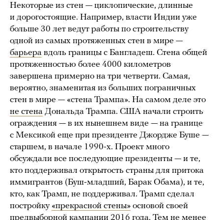
Некоторые из стен — циклопические, длинные
и дорогостоящие. Например, власти Индии уже
больше 30 лет ведут работы по строительству
одной из самых протяженных стен в мире —
барьера
вдоль границы с Бангладеш. Стена общей
протяженностью более 4000 километров
завершена примерно на три четверти. Самая,
вероятно, знаменитая из больших пограничных
стен в мире — «стена Трампа». На самом деле это
не стена
Дональда Трампа. США начали строить
ограждения — в их нынешнем виде — на границе
с Мексикой еще при президенте Джордже Буше —
старшем, в начале 1990-х. Проект много
обсуждали все последующие президенты — и те,
кто поддерживал открытость страны для притока
иммигрантов (Буш-младший, Барак Обама), и те,
кто, как Трамп, не поддерживал. Трамп сделал
постройку
«прекрасной стены»
основой своей
предвыборной кампании 2016 года. Тем не менее