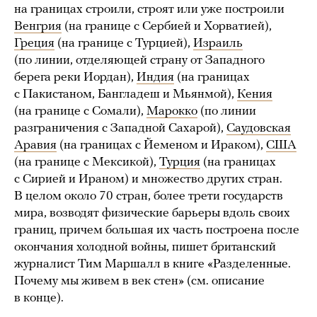
на границах строили, строят или уже построили
Венгрия
(на границе с Сербией и Хорватией),
Греция
(на границе с Турцией),
Израиль
(по линии, отделяющей страну от Западного
берега реки Иордан),
Индия
(на границах
с Пакистаном, Бангладеш и Мьянмой),
Кения
(на границе с Сомали),
Марокко
(по линии
разграничения с Западной Сахарой),
Саудовская
Аравия
(на границах с Йеменом и Ираком),
США
(на границе с Мексикой),
Турция
(на границах
с Сирией и Ираном) и множество других стран.
В целом около 70 стран, более трети государств
мира, возводят физические барьеры вдоль своих
границ, причем большая их часть построена после
окончания холодной войны, пишет британский
журналист Тим Маршалл в книге «Разделенные.
Почему мы живем в век стен» (см. описание
в конце).