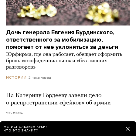
Дочь генерала Евгения Бурдинского,
ответственного за мобилизацию,
помогает от нее уклоняться за деньги
Юрфирма, где она работает, обещает оформить
бронь «конфиденциально» и «без лишних
разговоров»
2 часа назад
ИСТОРИИ
На Катерину Гордееву завели дело
о распространении «фейков» об армии
час назад
МЫ ИСПОЛЬЗУЕМ КУКИ!
В Швеции задержали пару российских
ЧТО ЭТО ЗНАЧИТ?