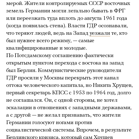
мерой. Жители контролируемых СССР восточных
земель Германии могли легально бывать в ФРГ
или переезжать туда вплоть до августа 1961 года
(когда появилась стена). Власти ГДР осознавали,
что теряют людей, ведь на Запад
уезжали
те, кто
был нужнее всего режиму, — самые
квалифицированные и молодые.
По Потсдамскому соглашению фактически
открытым пунктом перехода с востока на запад
был Берлин. Коммунистические руководители
ГДР просили у Москвы перекрыть этот канал
оттока человеческого капитала, но Никита Хрущев,
первый секретарь КПСС с 1953 по 1964 год, долго
не соглашался. Он, с одной стороны, не хотел
эскалации в отношениях с западными державами,
а с другой — не желал признавать, что жители
Германии голосуют ногами против
социалистической системы. Впрочем, в результате
Берлинского кризиса, который сам Хрущев