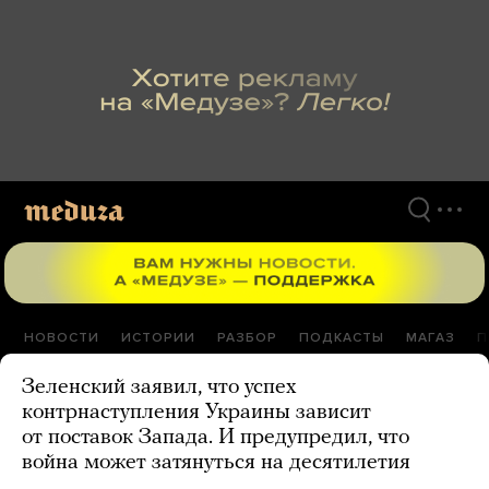
Перейти
к
материалам
НОВОСТИ
ИСТОРИИ
РАЗБОР
ПОДКАСТЫ
МАГАЗ
П
Зеленский заявил, что успех
контрнаступления Украины зависит
от поставок Запада. И предупредил, что
война может затянуться на десятилетия