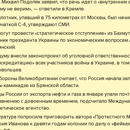
 Михаил Подоляк заявил, что речь идет о «внутренних а
му не верим», — ответили в Кремле.
лотник, упавший в 75 километрах от Москвы, был начи
чаткой C-4, утверждают СМИ.
огут провести «стратегическое отступление» из Бахмут
ник президента Украины по экономическим вопросам
нский.
думу внесли законопроект об уголовной ответственнос
искредитацию» всех участников войны в Украине, в том
овольцев.
ороны Великобритании считает, что Россия начала зап
-камикадзе из Брянской области.
ы России от экспорта нефти и газа в январе упали поч
равнению с довоенным временем, подсчитало Междун
етическое агентство.
ратура попросила приговорить автора «Протестного 
ия Иванова к девяти годам колонии по делу о «фейках