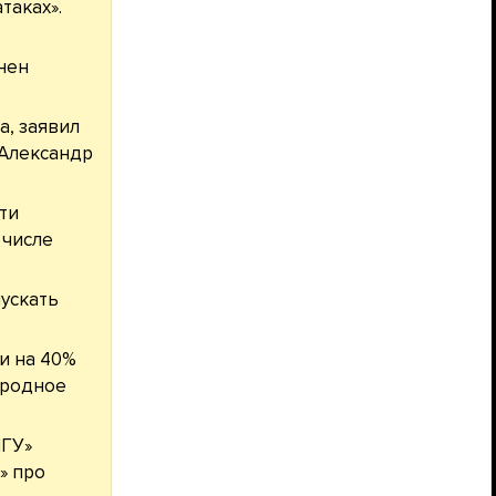
таках».
нен
а, заявил
 Александр
ти
 числе
ускать
ти на 40%
ародное
МГУ»
» про