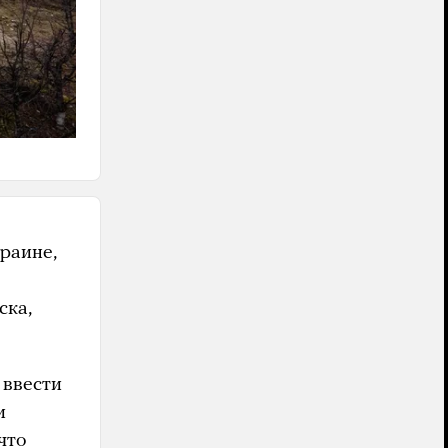
раине,
ска,
 ввести
и
что