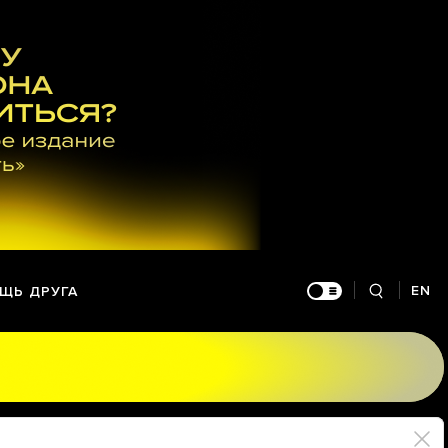
EN
ЩЬ ДРУГА