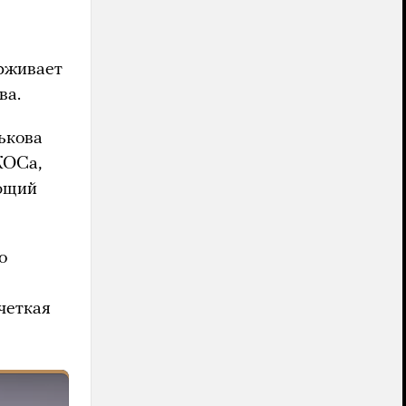
ерживает
ва.
ькова
КОСа,
ющий
о
четкая