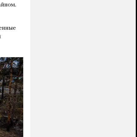
айном.
денные
й