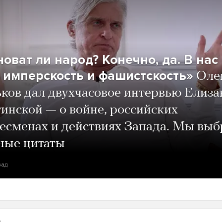
оват ли народ? Конечно, да. В нас
 имперскость и фашистскость»
Оле
ков дал двухчасовое интервью Елиза
инской — о войне, российских
есменах и действиях Запада. Мы выб
ные цитаты
зад