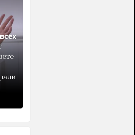
 всех
г
вете
рали