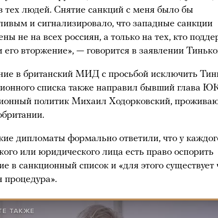
з тех людей. Снятие санкций с меня было бы
ливым и сигнализировало, что западные санкции
ны не на всех россиян, а только на тех, кто подд
 его вторжение», — говорится в заявлении Тинько
ие в британский МИД с просьбой исключить Тин
ционного списка также направил бывший глава Ю
ионный политик Михаил Ходорковский, прожива
обритании.
кие дипломаты формально ответили, что у каждог
кого или юридического лица есть право оспорить
ие в санкционный список и «для этого существует 
я процедура».
ТЕ ТАКЖЕ