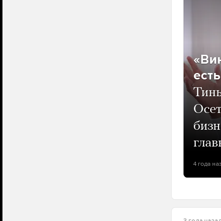
«Вин
есть
Тинь
Осет
бизн
глав
4 года на