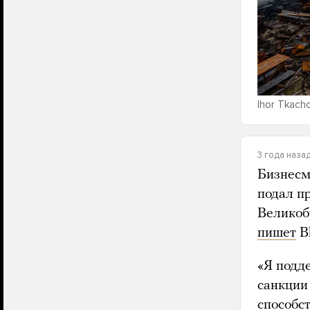
Ihor Tkacho
3 года наза
Бизнесм
подал п
Великоб
пишет
B
«Я подд
санкции
способст