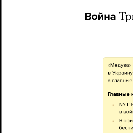
Война
Тр
«Медуза» 
в Украину
а главны
Главные 
NYT: 
в вой
В офи
беспи