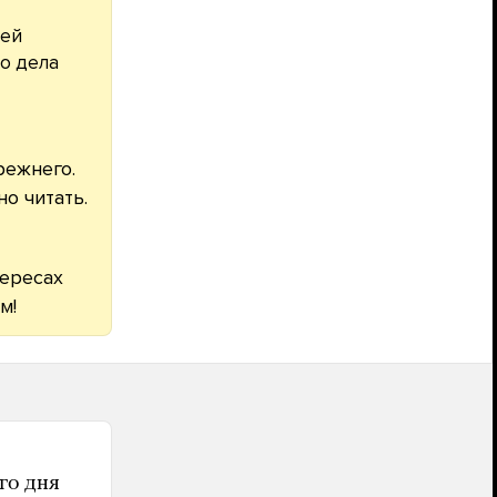
шей
о дела
режнего.
о читать.
тересах
м!
го дня