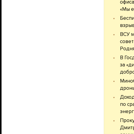
офиса
«Мы е
Беспи
взрыв
ВСУ м
совет
Родня
В Гос
за «д
добр
Миноб
дроны
Доход
по с
энерг
Проку
Дмитр