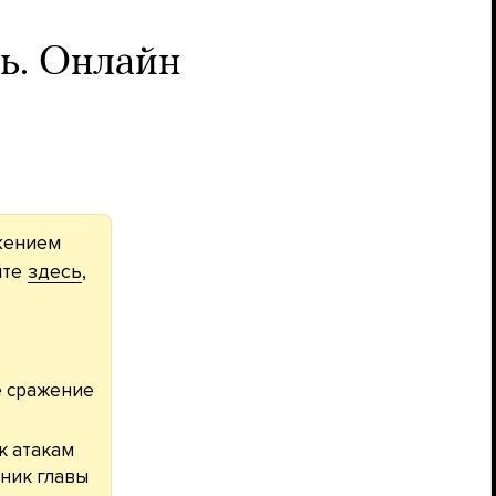
ь. Онлайн
жением
йте
здесь
,
е сражение
к атакам
тник главы