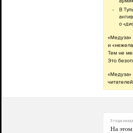
арми
В Тул
антив
о «ди
«Медуза» 
и «нежела
Тем не ме
Это безоп
«Медуза» 
читателей
3 года наза
На этом