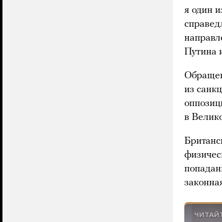
я один и
справед
направле
Путина и
Обращен
из санк
оппозиц
в Велик
Британс
физичес
попадан
законна
ЧИТАЙ