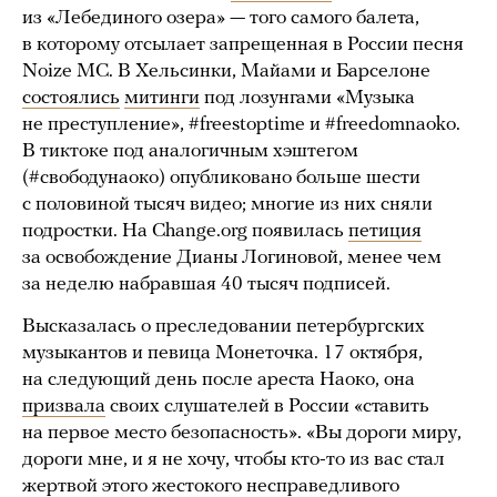
из «Лебединого озера» — того самого балета,
в которому отсылает запрещенная в России песня
Noize MC. В Хельсинки, Майами и Барселоне
состоялись
митинги
под лозунгами «Музыка
не преступление», #freestoptime и #freedomnaoko.
В тиктоке под аналогичным хэштегом
(#свободунаоко) опубликовано больше шести
с половиной тысяч видео; многие из них сняли
подростки. На Change.org появилась
петиция
за освобождение Дианы Логиновой, менее чем
за неделю набравшая 40 тысяч подписей.
Высказалась о преследовании петербургских
музыкантов и певица Монеточка. 17 октября,
на следующий день после ареста Наоко, она
призвала
своих слушателей в России «ставить
на первое место безопасность». «Вы дороги миру,
дороги мне, и я не хочу, чтобы кто-то из вас стал
жертвой этого жестокого несправедливого