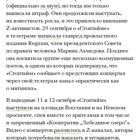
(официально
за шум
), но тогда им только
выписали штраф. Они продолжили выступать,
их известность росла, и это привлекло внимание
Z-активистов. 29 сентября о «Стоптайме»
в телеграме
написала
главред провластного
издания Regnum, член президентского
Совета
по правам человека Марина Ахмедова. Позднее
она посвятила группе еще несколько возмущенных
постов, в одном из которых подчеркнула, что
«Стоптайм» сообщает о предстоящих концертах
через свой телеграм-канал «практически как
о митингах».
В выходные 11 и 12 октября «Стоптайм»
выступили
на площади Восстания и на Невском
проспекте, спев вместе со зрителями в том числе
и запрещенный «Кооператив „Лебединое озеро“».
Видео с концертов
разошлось
в Z-каналах, авторы
которых потребовали наказать и музыкантов,