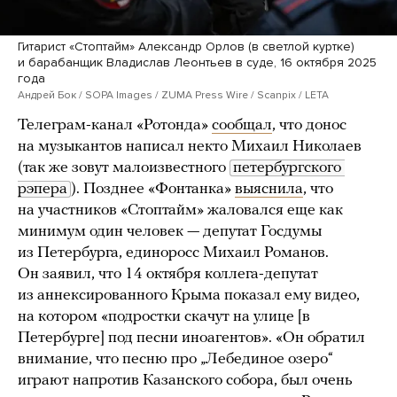
Гитарист «Стоптайм» Александр Орлов (в светлой куртке)
и барабанщик Владислав Леонтьев в суде, 16 октября 2025
года
Андрей Бок / SOPA Images / ZUMA Press Wire / Scanpix / LETA
Телеграм-канал «Ротонда»
сообщал
, что донос
на музыкантов написал некто Михаил Николаев
(так же зовут малоизвестного
петербургского 
рэпера
). Позднее «Фонтанка»
выяснила
, что
на участников «Стоптайм» жаловался еще как
минимум один человек — депутат Госдумы
из Петербурга, единоросс Михаил Романов.
Он заявил, что 14 октября коллега-депутат
из аннексированного Крыма показал ему видео,
на котором «подростки скачут на улице [в
Петербурге] под песни иноагентов». «Он обратил
внимание, что песню про „Лебединое озеро“
играют напротив Казанского собора, был очень