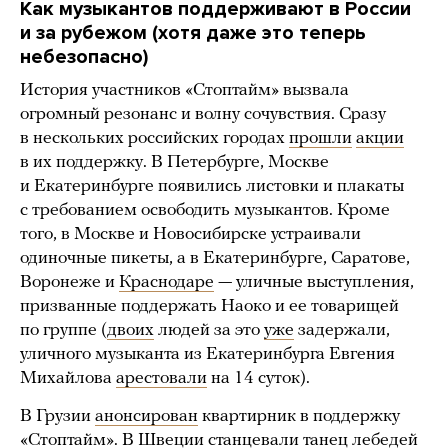
Как музыкантов поддерживают в России
и за рубежом (хотя даже это теперь
небезопасно)
История участников «Стоптайм» вызвала
огромный резонанс и волну сочувствия. Сразу
в нескольких российских городах
прошли
акции
в их поддержку. В Петербурге, Москве
и Екатеринбурге появились листовки и плакаты
с требованием освободить музыкантов. Кроме
того, в Москве и Новосибирске устраивали
одиночные пикеты, а в Екатеринбурге, Саратове,
Воронеже и
Краснодаре
— уличные выступления,
призванные поддержать Наоко и ее товарищей
по группе (
двоих
людей за это
уже
задержали,
уличного музыканта из Екатеринбурга Евгения
Михайлова
арестовали
на 14 суток).
В Грузии
анонсирован
квартирник в поддержку
«Стоптайм». В Швеции
станцевали
танец лебедей