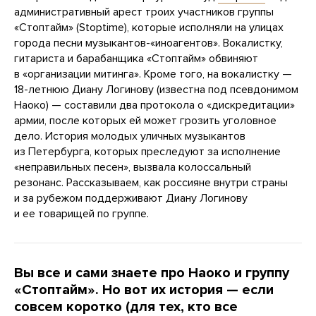
административный арест троих участников группы
«Стоптайм» (Stoptime), которые исполняли на улицах
города песни музыкантов-«иноагентов». Вокалистку,
гитариста и барабанщика «Стоптайм» обвиняют
в «организации митинга». Кроме того, на вокалистку —
18-летнюю Диану Логинову (известна под псевдонимом
Наоко) — составили два протокола о «дискредитации»
армии, после которых ей может грозить уголовное
дело. История молодых уличных музыкантов
из Петербурга, которых преследуют за исполнение
«неправильных песен», вызвала колоссальный
резонанс. Рассказываем, как россияне внутри страны
и за рубежом поддерживают Диану Логинову
и ее товарищей по группе.
Вы все и сами знаете про Наоко и группу
«Стоптайм». Но вот их история — если
совсем коротко (для тех, кто все