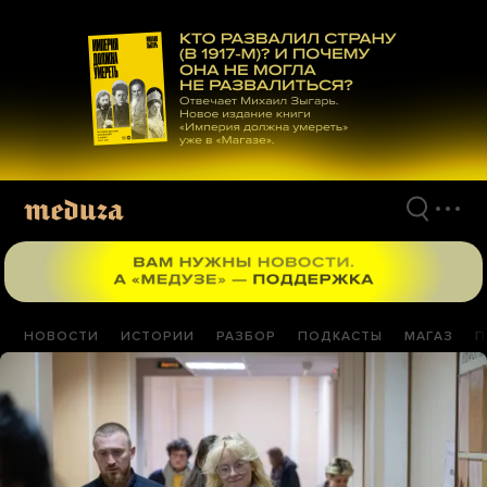
Перейти
к
материалам
НОВОСТИ
ИСТОРИИ
РАЗБОР
ПОДКАСТЫ
МАГАЗ
П