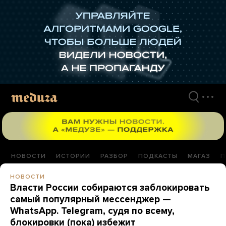
Перейти
к
материалам
НОВОСТИ
ИСТОРИИ
РАЗБОР
ПОДКАСТЫ
МАГАЗ
П
НОВОСТИ
Власти России собираются заблокировать
самый популярный мессенджер —
WhatsApp. Telegram, судя по всему,
блокировки (пока) избежит