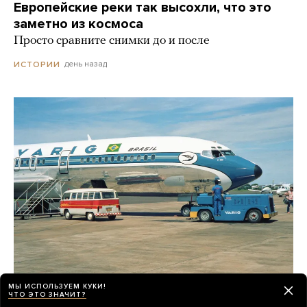
Европейские реки так высохли, что это
заметно из космоса
Просто сравните снимки до и после
день назад
ИСТОРИИ
МЫ ИСПОЛЬЗУЕМ КУКИ!
ЧТО ЭТО ЗНАЧИТ?
В 1980-х бортпроводники создали целую