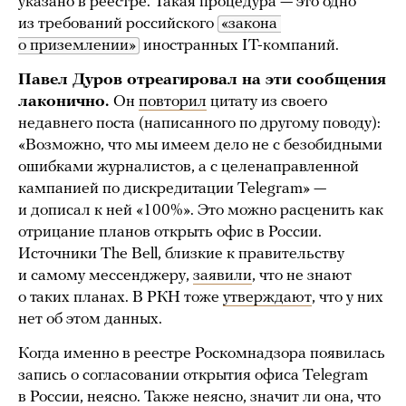
указано в реестре. Такая процедура — это одно
из требований российского
«закона 
о приземлении»
иностранных IT-компаний.
Павел Дуров отреагировал на эти сообщения
лаконично.
Он
повторил
цитату из своего
недавнего поста (написанного по другому поводу):
«Возможно, что мы имеем дело не с безобидными
ошибками журналистов, а с целенаправленной
кампанией по дискредитации Telegram» —
и дописал к ней «100%». Это можно расценить как
отрицание планов открыть офис в России.
Источники The Bell, близкие к правительству
и самому мессенджеру,
заявили
, что не знают
о таких планах. В РКН тоже
утверждают
, что у них
нет об этом данных.
Когда именно в реестре Роскомнадзора появилась
запись о согласовании открытия офиса Telegram
в России, неясно. Также неясно, значит ли она, что