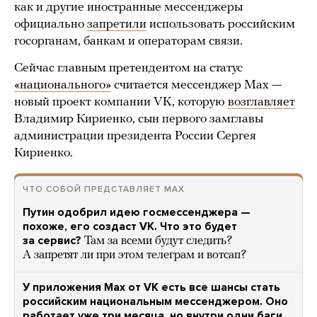
как и другие иностранные мессенджеры
официально
запретили
использовать российским
госорганам, банкам и операторам связи.
Сейчас главным претендентом на статус
«национального»
считается мессенджер Max —
новый проект компании VK, которую
возглавляет
Владимир Кириенко, сын первого замглавы
администрации президента России Сергея
Кириенко.
ЧТО СОБОЙ ПРЕДСТАВЛЯЕТ МАХ
Путин одобрил идею госмессенджера —
похоже, его создаст VK. Что это будет
за сервис?
Там за всеми будут следить?
А запретят ли при этом телеграм и вотсап?
У приложения Max от VK есть все шансы стать
российским национальным мессенджером. Оно
работает уже три месяца, но внутри одни баги