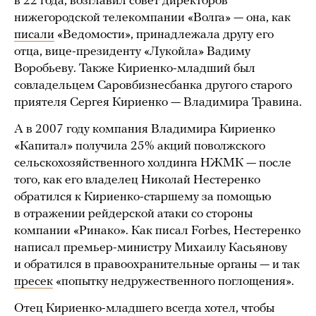
в 22 года, возглавил совет директоров
нижегородской телекомпании «Волга» — она, как
писали
«Ведомости», принадлежала другу его
отца, вице-президенту «Лукойла» Вадиму
Воробьеву. Также Кириенко-младший был
совладельцем Саровбизнесбанка другого старого
приятеля Сергея Кириенко — Владимира Травина.
А в 2007 году компания Владимира Кириенко
«Капитал» получила 25% акций поволжского
сельскохозяйственного холдинга НЖМК — после
того, как его владелец Николай Нестеренко
обратился к Кириенко-старшему за помощью
в отражении рейдерской атаки со стороны
компании «Ринако». Как писал Forbes, Нестеренко
написал премьер-министру Михаилу Касьянову
и обратился в правоохранительные органы — и так
пресек
«попытку недружественного поглощения».
Отец Кириенко-младшего всегда хотел, чтобы