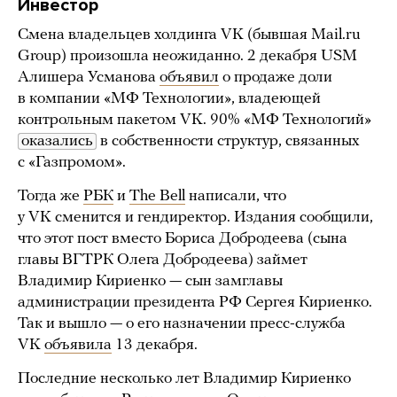
Инвестор
Смена владельцев холдинга VK (бывшая Mail.ru
Group) произошла неожиданно. 2 декабря USM
Алишера Усманова
объявил
о продаже доли
в компании «МФ Технологии», владеющей
контрольным пакетом VK. 90% «МФ Технологий»
оказались
в собственности структур, связанных
с «Газпромом».
Тогда же
РБК
и
The Bell
написали, что
у VK сменится и гендиректор. Издания сообщили,
что этот пост вместо Бориса Добродеева (сына
главы ВГТРК Олега Добродеева) займет
Владимир Кириенко — сын замглавы
администрации президента РФ Сергея Кириенко.
Так и вышло — о его назначении пресс-служба
VK
объявила
13 декабря.
Последние несколько лет Владимир Кириенко