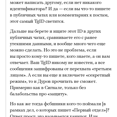
может написать другому, если нет никакого
идентификатора? И да — если вы что-то пишете
в публичных чатах или комментариях к постам,
этот самый TgID светится.
Дальше вы берете и ищите этот ID в других
публичных чатах, сравниваете его с ранее
утекшими данными, и вообще много чего еще
можно сделать. Но это не проблема, если
вы просто кому-то пишете, кого знаете, а он вам
отвечает. Ваш TgID никому не известен, а все
сообщения зашифрованы от перехвата «третьим
лицом». А если вы еще и включаете «секретный
режим», то и Дуров прочитать не сможет.
Примерно как в Сигнале, только без
балабольства про «защиту».
Но как же тогда фсбшники кого-то поймали [в
рамках дел, о которых пишет «Первый отдел»]?
Ответ прост: это называется ханипот. Или