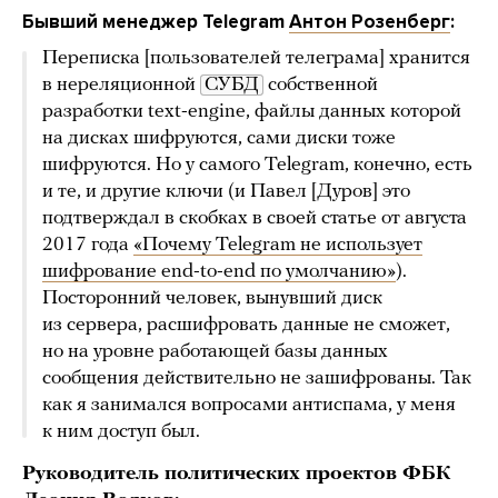
Бывший менеджер Telegram
Антон Розенберг
:
Переписка [пользователей телеграма] хранится
в нереляционной
СУБД
собственной
разработки text-engine, файлы данных которой
на дисках шифруются, сами диски тоже
шифруются. Но у самого Telegram, конечно, есть
и те, и другие ключи (и Павел [Дуров] это
подтверждал в скобках в своей статье от августа
2017 года
«Почему Telegram не использует
шифрование end-to-end по умолчанию»
).
Посторонний человек, вынувший диск
из сервера, расшифровать данные не сможет,
но на уровне работающей базы данных
сообщения действительно не зашифрованы. Так
как я занимался вопросами антиспама, у меня
к ним доступ был.
Руководитель политических проектов ФБК