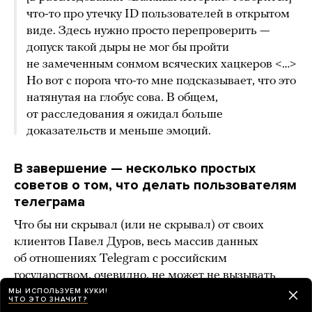
что-то про утечку ID пользователей в открытом
виде. Здесь нужно просто перепроверить —
допуск такой дыры не мог бы пройти
не замеченным сонмом всяческих хацкеров <…>
Но вот с порога что-то мне подсказывает, что это
натянутая на глобус сова. В общем,
от расследования я ожидал больше
доказательств и меньше эмоций.
В завершение — несколько простых
советов о том, что делать пользователям
телеграма
Что бы ни скрывал (или не скрывал) от своих
клиентов Павел Дуров, весь массив данных
об отношениях Telegram с российским
государством, очевидно, не может не вызывать
сомнений в небезопасности коммуникации внутри
МЫ ИСПОЛЬЗУЕМ КУКИ!
ЧТО ЭТО ЗНАЧИТ?
мессенджера. Поэтому, если вы считаете, что ваша