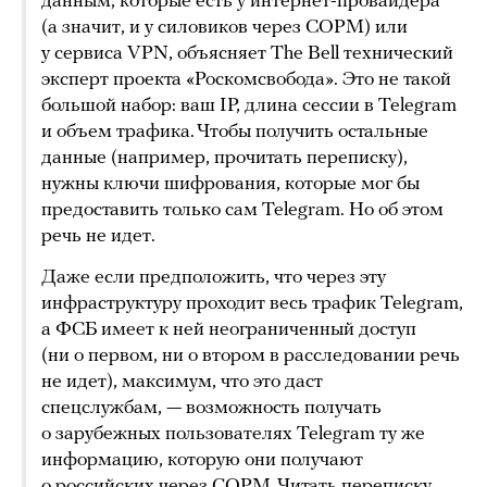
данным, которые есть у интернет-провайдера
(а значит, и у силовиков через СОРМ) или
у сервиса VPN, объясняет The Bell технический
эксперт проекта «Роскомсвобода». Это не такой
большой набор: ваш IP, длина сессии в Telegram
и объем трафика. Чтобы получить остальные
данные (например, прочитать переписку),
нужны ключи шифрования, которые мог бы
предоставить только сам Telegram. Но об этом
речь не идет.
Даже если предположить, что через эту
инфраструктуру проходит весь трафик Telegram,
а ФСБ имеет к ней неограниченный доступ
(ни о первом, ни о втором в расследовании речь
не идет), максимум, что это даст
спецслужбам, — возможность получать
о зарубежных пользователях Telegram ту же
информацию, которую они получают
о российских через СОРМ. Читать переписку