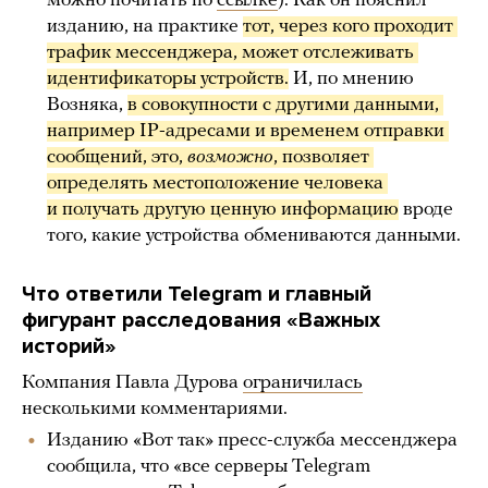
можно почитать по
ссылке
). Как он пояснил
изданию, на практике
тот, через кого проходит 
трафик мессенджера, может отслеживать 
идентификаторы устройств.
И, по мнению
Возняка,
в совокупности с другими данными, 
например IP-адресами и временем отправки 
сообщений, это, 
возможно
, позволяет 
определять местоположение человека 
и получать другую ценную информацию
вроде
того, какие устройства обмениваются данными.
Что ответили Telegram и главный
фигурант расследования «Важных
историй»
Компания Павла Дурова
ограничилась
несколькими комментариями.
Изданию «Вот так» пресс-служба мессенджера
сообщила, что «все серверы Telegram