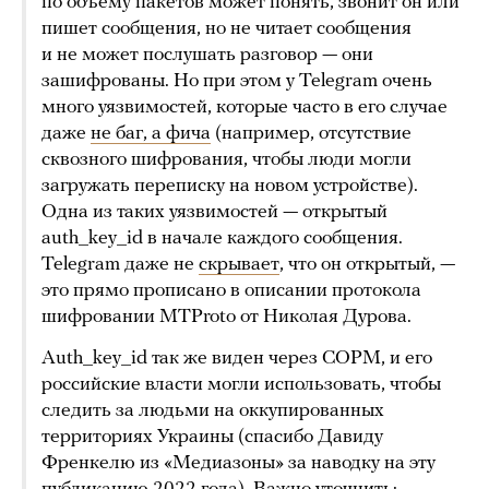
по объему пакетов может понять, звонит он или
пишет сообщения, но не читает сообщения
и не может послушать разговор — они
зашифрованы. Но при этом у Telegram очень
много уязвимостей, которые часто в его случае
даже
не баг, а фича
(например, отсутствие
сквозного шифрования, чтобы люди могли
загружать переписку на новом устройстве).
Одна из таких уязвимостей — открытый
auth_key_id в начале каждого сообщения.
Telegram даже не
скрывает
, что он открытый, —
это прямо прописано в описании протокола
шифровании MTProto от Николая Дурова.
Auth_key_id так же виден через СОРМ, и его
российские власти могли использовать, чтобы
следить за людьми на оккупированных
территориях Украины (спасибо Давиду
Френкелю из «Медиазоны» за наводку на эту