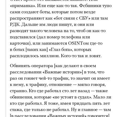
«приманка». Или еще как-то так. Фсбшники тупо
сами создают боты, которые потом везде
распространяют как «бот связи с СБУ» или там
РДК. Дальше им люди пишут, и они или
разводят такого человека на то, чтоб он как-то
подставился (дал номер телефона или
карточки), или занимаются OSINTом где-то
в ботах [таких как] «Глаз бога», которых
расплодилось миллион. Кого-то так и ловят.
Обвинять оператора [как делают в своем
расследовании «Важные истории»] в том, что
раз он гоняет чей-то трафик, то значит он имеет
к нему, к трафику, отношение — мягко говоря,
странно. Кто где работал сто лет назад — также
обвинения, которые «не устоят в судах». Мало ли
кто где работал. Я тоже, имея тридцать пять лет
стажа, где только не работал. Ну и главное — там
[в расследовании «Важных историй» говорится]