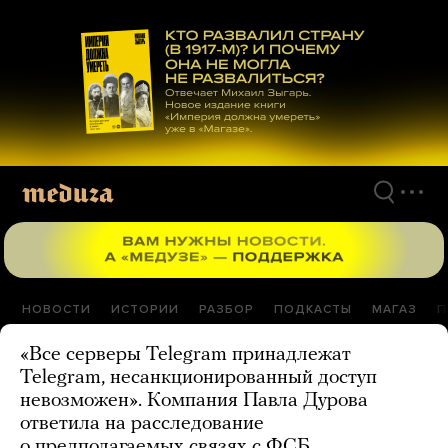
Перейти
к
материалам
НОВОСТИ
ИСТОРИИ
РАЗБОР
ПОДКАСТЫ
МАГАЗ
П
«Все серверы Telegram принадлежат
Telegram, несанкционированный доступ
невозможен». Компания Павла Дурова
ответила на расследование
о предполагаемых связях с ФСБ