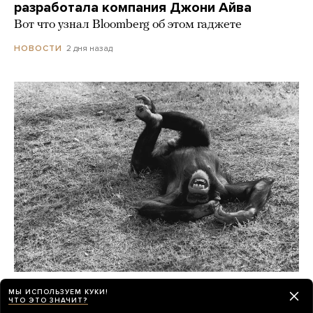
разработала компания Джони Айва
Вот что узнал Bloomberg об этом гаджете
2 дня назад
НОВОСТИ
Шимпанзе и гориллы умеют смеяться как
МЫ ИСПОЛЬЗУЕМ КУКИ!
люди, а крысы — хихикать
ЧТО ЭТО ЗНАЧИТ?