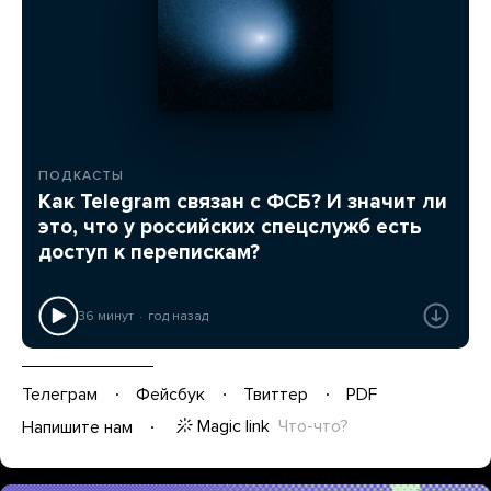
ПОДКАСТЫ
Как Telegram связан с ФСБ? И значит ли
это, что у российских спецслужб есть
доступ к перепискам?
36 минут
год назад
Телеграм
Фейсбук
Твиттер
PDF
Magic link
Что-что?
Напишите нам