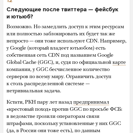
12
Следующие после твиттера — фейсбук
и ютьюб?
Возможно. Но замедлить доступ к этим ресурсам
или полностью заблокировать их будет так же
непросто — они тоже используют CDN. Например,
у Google (который владеет ютьюбом) есть
собственная сеть CDN под названием Google
Global Cache (GGC), и, судя по официальной
карте
компании, у GGC бесчисленное количество
серверов по всему миру. Ограничить доступ
к столь распределенной системе —
нетривиальная задача.
Кстати, РКН пару лет назад
предпринимал
«крестовый поход» против GGC по просьбе ФСБ:
в ведомстве грозили операторам связи
штрафами, поскольку установленные у них GGC
(да, в России они тоже есть), по данным