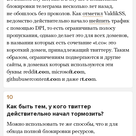
блокировки телеграма несколько лет назад,
не обошлось без проколов. Как
отметил
ValdikSS,
ведомство действительно начало
шейпить
трафик
с помощью DPI, то есть ограничивать полосу
пропускания, однако делает это для всех доменов,
в названии которых есть сочетание «t.co»: это
короткий домен, принадлежащий твиттеру. Таким
образом, ограничениям подвергаются и другие
сайты, в доменах которых используются эти
буквы: reddi
t.co
m, microsof
t.co
m,
githubuserconten
t.co
m и даже r
t.co
m.
10
Как быть тем, у кого твиттер
действительно начал тормозить?
Можно использовать те же способы, что и для
обхода полной блокировки ресурсов,