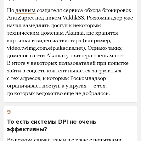
По
данным
создателя сервиса обхода блокировок
AntiZapret под ником ValdikSS, Роскомнадзор уже
начал замедлять доступ к некоторым
техническим доменам Akamai, где хранятся
картинки и видео из твиттера (например,
video.twimg.com.eip.akadns.net). Однако таких
доменов в сети Akamai у твиттера очень много.
В итоге у некоторых пользователей при попытке
зайти в соцсеть контент пытается загрузиться
с тех адресов, к которым Роскомнадзор
ограничивает доступ, а у других — с тех,
до которых ведомство еще не добралось.
9
То есть системы DPI не очень
эффективны?
Во всяком случае, как и в случае с попытками