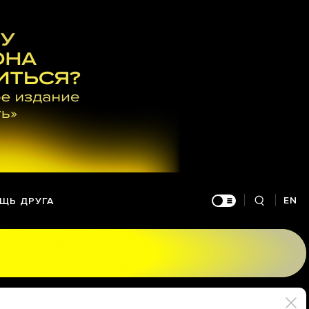
EN
ЩЬ ДРУГА