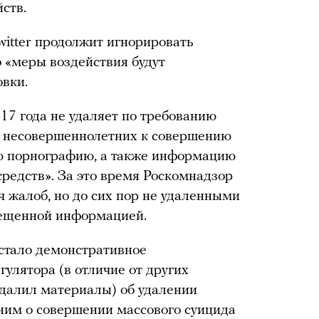
ств.
witter продолжит игнорировать
о «меры воздействия будут
вки.
17 года не удаляет по требованию
й несовершеннолетних к совершению
ю порнографию, а также информацию
средств». За это время Роскомнадзор
ч жалоб, но до сих пор не удаленными
рещенной информацией.
тало демонстративное
улятора (в отличие от других
удалил материалы) об удалении
ним о совершении массового суицида