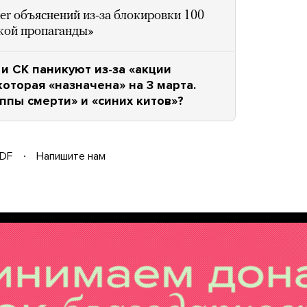
er объяснений из-за блокировки 100
ской пропаганды»
и СК паникуют из-за «акции
которая «назначена» на 3 марта.
уппы смерти» и «синих китов»?
DF
Напишите нам