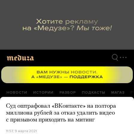
Перейти
к
материалам
НОВОСТИ
ИСТОРИИ
РАЗБОР
ПОДКАСТЫ
МАГАЗ
П
Суд оштрафовал «ВКонтакте» на полтора
миллиона рублей за отказ удалить видео
с призывом приходить на митинг
11:57, 9 марта 2021