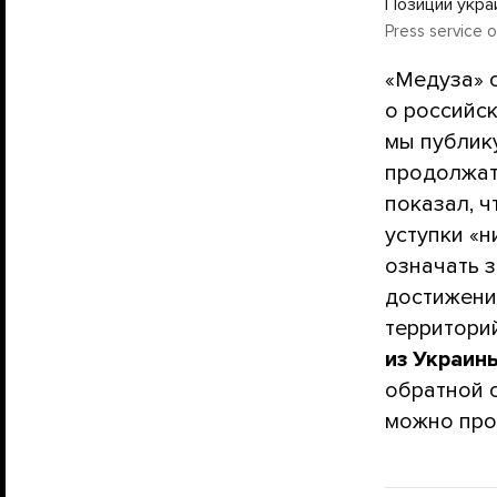
Позиции украи
Press service 
«Медуза» 
о российс
мы публику
продолжат
показал, 
уступки «н
означать з
достижени
территори
из Украин
обратной 
можно про