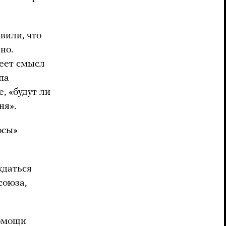
вили, что
но.
меет смысл
па
, «будут ли
ня».
осы»
ждаться
союза,
помощи