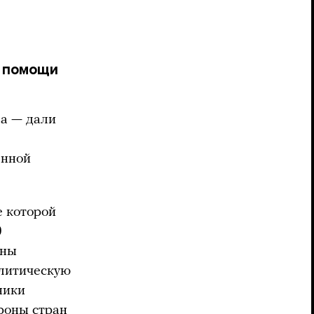
й помощи
за — дали
енной
е которой
0
оны
олитическую
ники
ороны стран