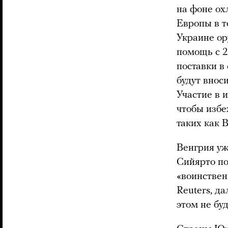
на фоне о
Европы в т
Украине ор
помощь с 2
поставки в
будут внос
Участие в 
чтобы избе
таких как 
Венгрия уж
Сийярто по
«воинствен
Reuters, д
этом не бу