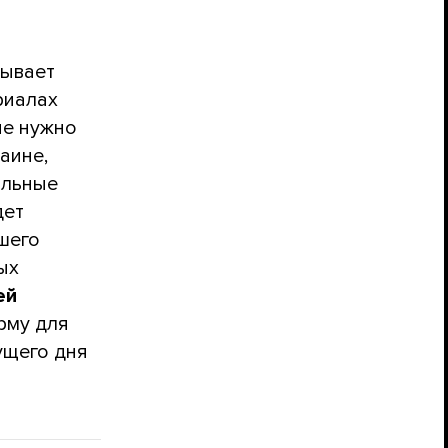
зывает
риалах
не нужно
аине,
альные
дет
йшего
ых
ей
рму для
ущего дня