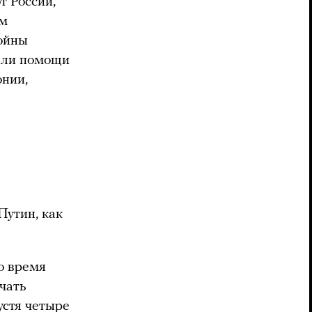
т России,
ем
войны
зали помощи
онии,
утин, как
о время
ачать
устя четыре