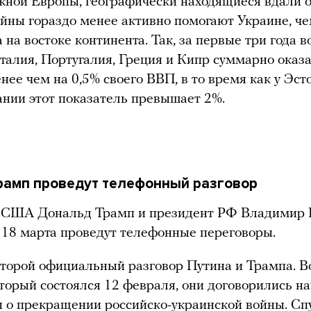
ой Европы, географически находящиеся вдали о
ойны гораздо менее активно помогают Украине, ч
а на востоке континента. Так, за первые три года 
талия, Португалия, Греция и Кипр суммарно ока
нее чем на 0,5% своего ВВП, в то время как у Эст
нии этот показатель превышает 2%.
Трамп проведут телефонный разговор
 США Дональд Трамп и президент РФ Владимир П
 18 марта проведут телефонные переговоры.
второй официальный разговор Путина и Трампа. В
оторый состоялся 12 февраля, они договорились н
 о прекращении российско-украинской войны. Сп