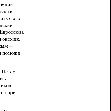
мнений
авлять
чить свою
анские
ы Евросоюза
экономик.
ьным —
я помощи,
Д Петер
ять
ников
 но при