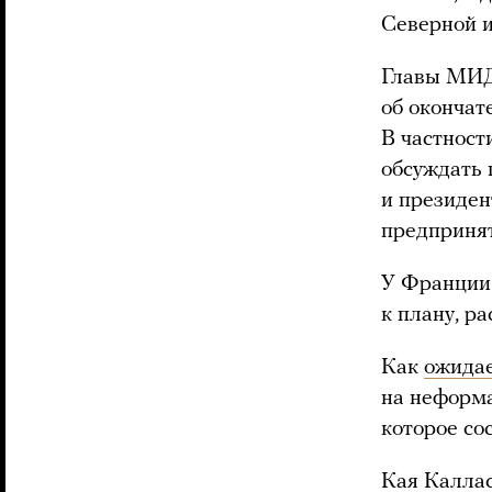
Северной и
Главы МИД 
об окончат
В частност
обсуждать
и президен
предпринят
У Франции 
к плану, р
Как
ожида
на неформа
которое со
Кая Калла