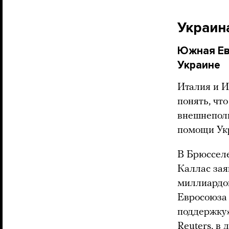
Украин
Южная Ев
Украине
Италия и И
понять, чт
внешнеполи
помощи Укр
В Брюсселе
Каллас зая
миллиардов
Евросоюза 
поддержку»
Reuters, в