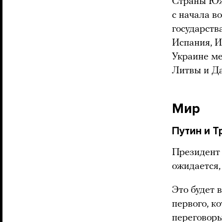
Страны Южн
с начала в
государств
Испания, И
Украине ме
Литвы и Да
Мир
Путин и 
Президент
ожидается,
Это будет 
первого, к
переговоры