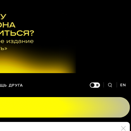
EN
ЩЬ ДРУГА