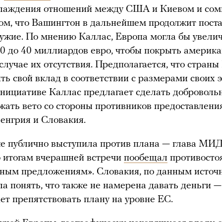
хлаждения отношений между США и Киевом и со
ом, что Вашингтон в дальнейшем продолжит пост
ужие. По мнению Каллас, Европа могла бы увели
0 до 40 миллиардов евро, чтобы покрыть америк
 случае их отсутствия. Предполагается, что стран
ить свой вклад в соответствии с размерами своих 
инициативе Каллас предлагает сделать добровол
жать вето со стороны противников предоставлени
Венгрия и Словакия.
е публично выступила против плана — глава МИ
 итогам вчерашней встречи
пообещал
противосто
ным предложениям». Словакия, по данным источ
ала понять, что также не намерена давать деньги —
дет препятствовать плану на уровне ЕС.