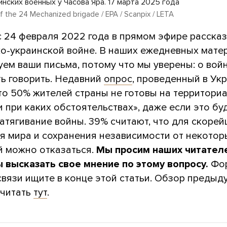
нских военных у Часова Яра. 17 марта 2025 года
of the 24 Mechanized brigade / EPA / Scanpix / LETA
с 24 февраля 2022 года в прямом эфире расска
ко-украинской войне. В наших ежедневных мате
ем ваши письма, потому что мы уверены: о вой
ь говорить. Недавний
опрос
, проведенный в Укр
что 50% жителей страны не готовы на территори
и при каких обстоятельствах», даже если это бу
атягивание войны. 39% считают, что для скоре
я мира и сохранения независимости от некотор
й можно отказаться.
Мы просим наших читател
ы высказать свое мнение по этому вопросу.
Фо
связи ищите в конце этой статьи. Обзор предыд
читать
тут
.