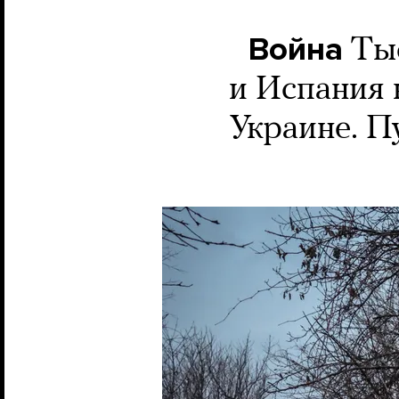
Война
Тыс
и Испания 
Украине. П