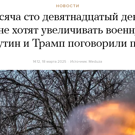
НОВОСТИ
яча сто девятнадцатый де
не хотят увеличивать вое
утин и Трамп поговорили 
14:12, 18 марта 2025
Источник:
Meduza