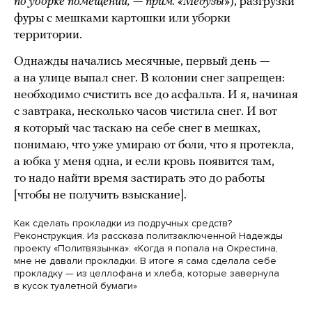
по уборке помещений
,
—
прим. «Медузы»
), разгрузки
фуры с мешками картошки или уборки
территории.
Однажды начались месячные, первый день —
а на улице выпал снег. В колонии снег запрещен:
необходимо счистить все до асфальта. И я, начиная
с завтрака, несколько часов чистила снег. И вот
я который час таскаю на себе снег в мешках,
понимаю, что уже умираю от боли, что я протекла,
а юбка у меня одна, и если кровь появится там,
то надо найти время застирать это до работы
[чтобы не получить взыскание].
Как сделать прокладки из подручных средств?
Реконструкция. Из рассказа политзаключенной Надежды
проекту «Политвязынка»: «Когда я попала на Окрестина,
мне не давали прокладки. В итоге я сама сделала себе
прокладку — из целлофана и хлеба, которые завернула
в кусок туалетной бумаги»