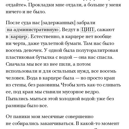
отдайте». Прокладки мне отдали, а больше у меня
ничего и не было.
После суда нас [задержанных] забрали
на административную
. Ведут в
ЦИП
, сажают
в
карцер
. Естественно, в карцере нет вообще
ни черта, даже туалетной бумаги. Там нас было
восемь девочек. У одной была полуторалитровая
пластиковая бутылка с водой — она нас спасла.
Сначала мы все из нее пили, а потом
использовали и для остальных нужд, все восемь
человек. Вода в карцере была — но просто кран
из стены, без раковины. Чтобы хоть как-то сливать
ее, под кран мы ставили мусорное ведро.
Пытались мыться этой холодной водой: уже без
разницы было все.
От паники мои месячные совершенно
не собирались заканчиваться. В какой-то момент