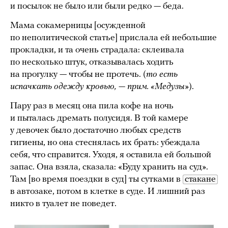
и посылок не было или были редко — беда.
Мама сокамерницы [осужденной
по неполитической статье] прислала ей небольшие
прокладки, и та очень страдала: склеивала
по несколько штук, отказывалась ходить
на прогулку — чтобы не протечь. (
то есть
испачкать одежду кровью, — прим. «Медузы»
).
Пару раз в месяц она пила кофе на ночь
и пыталась дремать полусидя. В той камере
у девочек было достаточно любых средств
гигиены, но она стеснялась их брать: убеждала
себя, что справится. Уходя, я оставила ей большой
запас. Она взяла, сказала: «Буду хранить на суд».
Там [во время поездки в суд] ты сутками в
стакане
в автозаке, потом в клетке в суде. И лишний раз
никто в туалет не поведет.