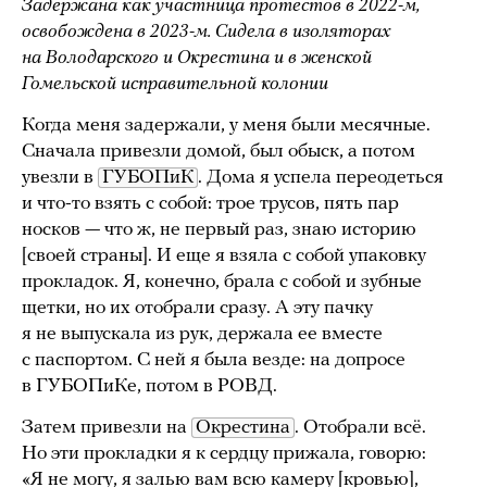
Задержана как участница протестов в 2022-м,
освобождена в 2023-м. Сидела в изоляторах
на Володарского и Окрестина и в женской
Гомельской исправительной колонии
Когда меня задержали, у меня были месячные.
Сначала привезли домой, был обыск, а потом
увезли в
ГУБОПиК
. Дома я успела переодеться
и что-то взять с собой: трое трусов, пять пар
носков — что ж, не первый раз, знаю историю
[своей страны]. И еще я взяла с собой упаковку
прокладок. Я, конечно, брала с собой и зубные
щетки, но их отобрали сразу. А эту пачку
я не выпускала из рук, держала ее вместе
с паспортом. С ней я была везде: на допросе
в ГУБОПиКе, потом в РОВД.
Затем привезли на
Окрестина
. Отобрали всё.
Но эти прокладки я к сердцу прижала, говорю:
«Я не могу, я залью вам всю камеру [кровью],