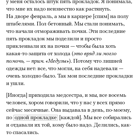
у меня осталось штук пять прокладок. Я понимала,
что мне их надо неизвестно как растянуть.
На дворе февраль, а мы в карцере [спим] на полу
штабелями. Пол бетонный. Мы стали понимать,
что начали отмораживать почки. Эти последние
пять прокладок мы поделили и просто
приклеивали их на почки — чтобы была хоть
какая-то защита от холода (
это вряд ли могло
помочь, — прим. «Медузы»
). Потому что лишней
одежды нет: все, что могли, на себя надевали —
очень холодно было. Так мои последние прокладки
и ушли.
[Иногда] приходила медсестра, и мы, все восемь
человек, хором говорили, что у нас у всех прямо
сейчас месячные. Она выдавала в день, по-моему,
по
одной прокладке
[каждой]. Мы все собирались
и отдавали их той, кому было надо. Делились, как-
то спасались.