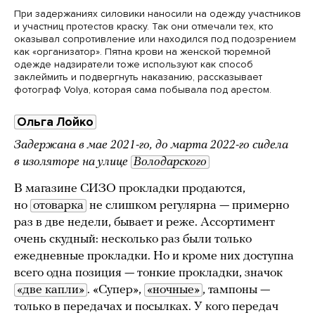
При задержаниях силовики наносили на одежду участников
и участниц протестов краску. Так они отмечали тех, кто
оказывал сопротивление или находился под подозрением
как «организатор». Пятна крови на женской тюремной
одежде надзиратели тоже используют как способ
заклеймить и подвергнуть наказанию, рассказывает
фотограф Volya, которая сама побывала под арестом.
Ольга Лойко
Задержана в мае 2021-го, до марта 2022-го сидела
в изоляторе на улице
Володарского
В магазине СИЗО прокладки продаются,
но
отоварка
не слишком регулярна — примерно
раз в две недели, бывает и реже. Ассортимент
очень скудный: несколько раз были только
ежедневные прокладки. Но и кроме них доступна
всего одна позиция — тонкие прокладки, значок
«две капли»
. «Супер»,
«ночные»
, тампоны —
только в передачах и посылках. У кого передач