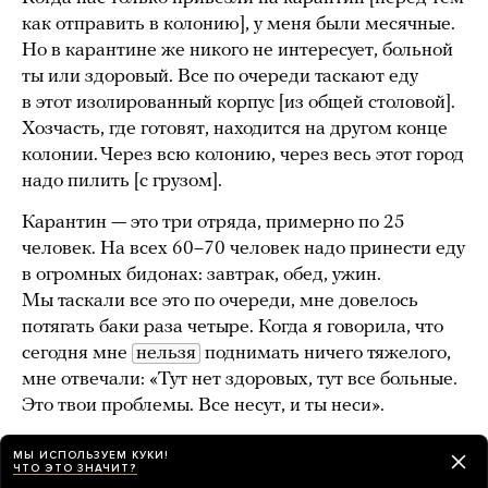
как отправить в колонию], у меня были месячные.
Но в карантине же никого не интересует, больной
ты или здоровый. Все по очереди таскают еду
в этот изолированный корпус [из общей столовой].
Хозчасть, где готовят, находится на другом конце
колонии. Через всю колонию, через весь этот город
надо пилить [с грузом].
Карантин — это три отряда, примерно по 25
человек. На всех 60–70 человек надо принести еду
в огромных бидонах: завтрак, обед, ужин.
Мы таскали все это по очереди, мне довелось
потягать баки раза четыре. Когда я говорила, что
сегодня мне
нельзя
поднимать ничего тяжелого,
мне отвечали: «Тут нет здоровых, тут все больные.
Это твои проблемы. Все несут, и ты неси».
Уже неделя прошла, а у меня месячные в самом
МЫ ИСПОЛЬЗУЕМ КУКИ!
ЧТО ЭТО ЗНАЧИТ?
разгаре. Я понимаю: что-то не так. Начинается