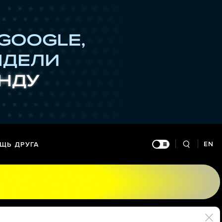
EN
ЩЬ ДРУГА