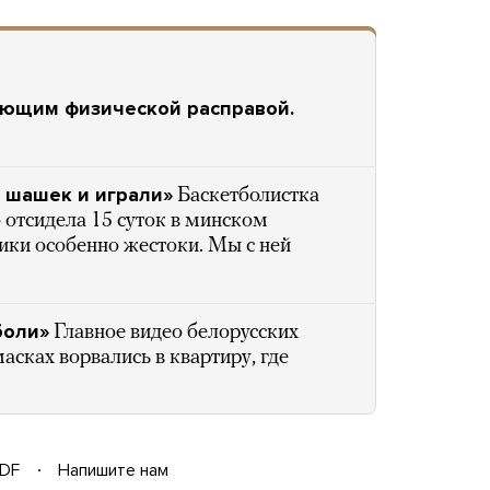
ующим физической расправой.
я шашек и играли»
Баскетболистка
 отсидела 15 суток в минском
вики особенно жестоки. Мы с ней
боли»
Главное видео белорусских
масках ворвались в квартиру, где
DF
Напишите нам