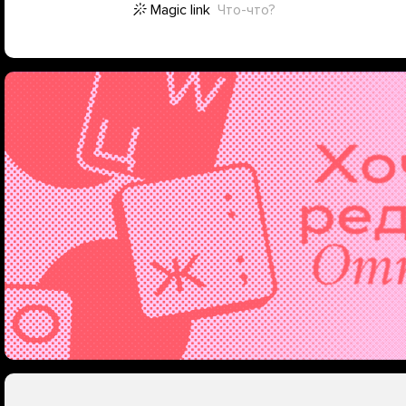
Magic link
Что-что?