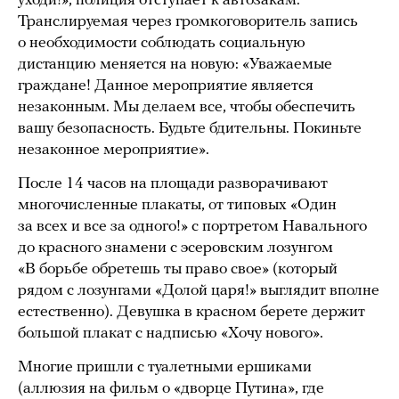
уходи!», полиция отступает к автозакам.
Транслируемая через громкоговоритель запись
о необходимости соблюдать социальную
дистанцию меняется на новую: «Уважаемые
граждане! Данное мероприятие является
незаконным. Мы делаем все, чтобы обеспечить
вашу безопасность. Будьте бдительны. Покиньте
незаконное мероприятие».
После 14 часов на площади разворачивают
многочисленные плакаты, от типовых «Один
за всех и все за одного!» с портретом Навального
до красного знамени с эсеровским лозунгом
«В борьбе обретешь ты право свое» (который
рядом с лозунгами «Долой царя!» выглядит вполне
естественно). Девушка в красном берете держит
большой плакат с надписью «Хочу нового».
Многие пришли с туалетными ершиками
(аллюзия на фильм о «дворце Путина», где