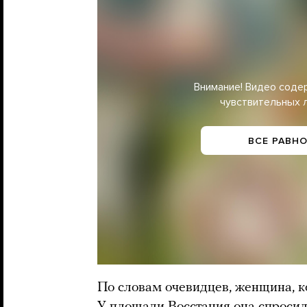
Внимание! Видео соде
чувствительных 
ВСЕ РАВНО
По словам очевидцев, женщина, ко
У площади Восстания она спросил