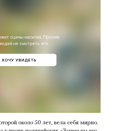
ржит сцены насилия. Просим
людей не смотреть его
 ХОЧУ УВИДЕТЬ
торой около 50 лет, вела себя мирно.
а у троих полицейских «Зачем вы его