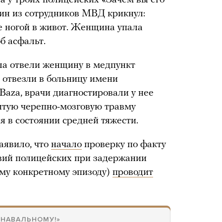
дин из сотрудников МВД крикнул:
ее ногой в живот. Женщина упала
б асфальт.
ла отвели женщину в медпункт
е отвезли в больницу имени
Baza, врачи диагностировали у нее
рытую черепно-мозговую травму
я в состоянии средней тяжести.
аявило, что
начало
проверку по факту
вий полицейских при задержании
ому конкретному эпизоду)
проводит
 НАВАЛЬНОМУ!»