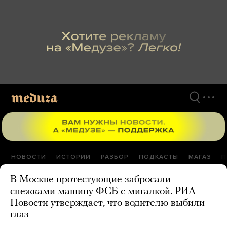
Перейти
к
материалам
НОВОСТИ
ИСТОРИИ
РАЗБОР
ПОДКАСТЫ
МАГАЗ
П
В Москве протестующие забросали
снежками машину ФСБ с мигалкой. РИА
Новости утверждает, что водителю выбили
глаз