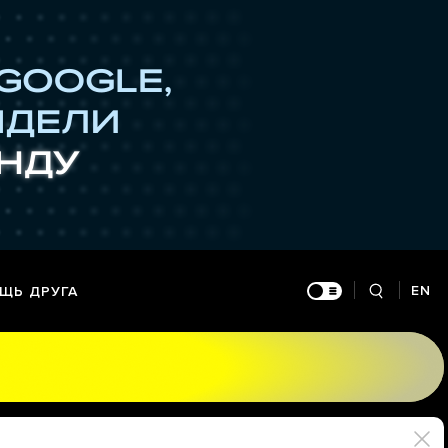
EN
ЩЬ ДРУГА