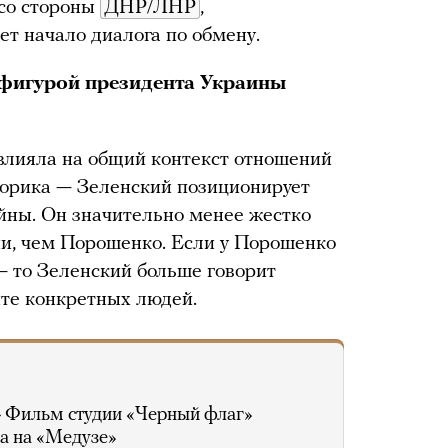
 со стороны
ДНР/ЛНР
,
ает начало диалога по обмену.
с фигурой президента Украины
влияла на общий контекст отношений
торика — Зеленский позиционирует
ойны. Он значительно менее жестко
ии, чем Порошенко. Если у Порошенко
— то Зеленский больше говорит
ите конкретных людей.
»
Фильм студии «Черный флаг»
а на «Медузе»