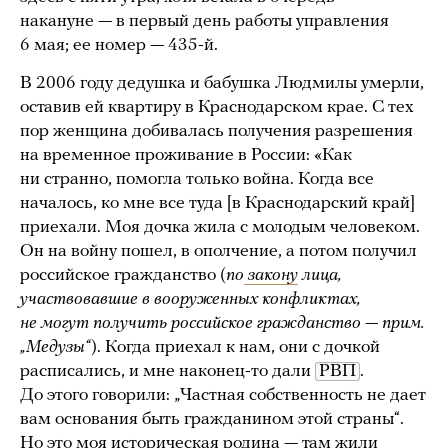
накануне — в первый день работы управления
6 мая; ее номер — 435-й.
В 2006 году дедушка и бабушка Людмилы умерли,
оставив ей квартиру в Краснодарском крае. С тех
пор женщина добивалась получения разрешения
на временное проживание в России: «Как
ни странно, помогла только война. Когда все
началось, ко мне все туда [в Краснодарский край]
приехали. Моя дочка жила с молодым человеком.
Он на войну пошел, в ополчение, а потом получил
российское гражданство (
по
закону
лица,
участвовавшие в вооруженных конфликтах,
не могут получить российское гражданство — прим.
„Медузы“
). Когда приехал к нам, они с дочкой
расписались, и мне наконец-то дали
РВП
.
До этого говорили: „Частная собственность не дает
вам основания быть гражданином этой страны“.
Но это моя историческая родина — там жили