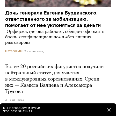
Дочь генерала Евгения Бурдинского,
ответственного за мобилизацию,
помогает от нее уклоняться за деньги
Юрфирма, где она работает, обещает оформить
бронь «конфиденциально» и «без лишних
разговоров»
7 часов назад
ИСТОРИИ
Более 20 российских фигуристов получили
нейтральный статус для участия
в международных соревнованиях. Среди
них — Камила Валиева и Александра
Трусова
3 часа назад
МЫ ИСПОЛЬЗУЕМ КУКИ!
ЧТО ЭТО ЗНАЧИТ?
На Катерину Гордееву завели дело